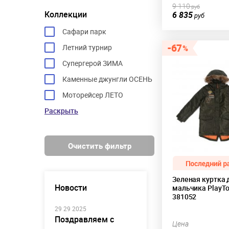
9 110
руб
Коллекции
6 835
руб
Сафари парк
67
Летний турнир
Супергерой ЗИМА
Каменные джунгли ОСЕНЬ
Моторейсер ЛЕТО
Раскрыть
Очистить фильтр
Зеленая куртка 
Новости
мальчика PlayT
381052
29 29 2025
Поздравляем с
Цена