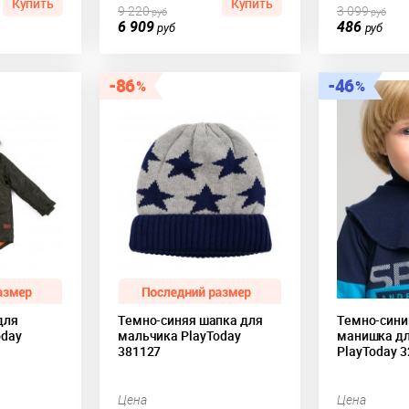
Купить
Купить
9 220
3 099
руб
руб
6 909
486
руб
руб
86
46
для
Темно-синяя шапка для
Темно-сини
oday
мальчика PlayToday
манишка дл
381127
PlayToday 
Цена
Цена