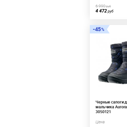
6 990
руб
4 472
руб
45
Черные сапоги 
мальчика Aurora
3050121
Цена