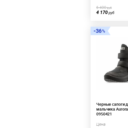
6 400
руб
4 170
руб
36
Черные сапоги 
мальчика Aurora
0950421
Цена