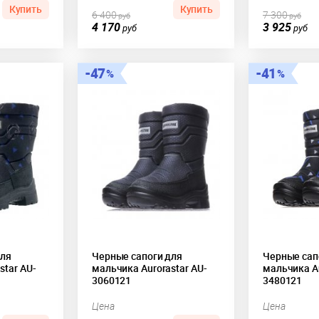
Купить
Купить
6 400
7 300
руб
руб
4 170
3 925
руб
руб
47
41
для
Черные сапоги для
Черные сап
star AU-
мальчика Aurorastar AU-
мальчика Au
3060121
3480121
Цена
Цена