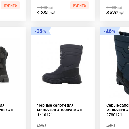
Купить
Купить
7 100
6 400
руб
руб
4 235
3 870
руб
руб
35
46
для
Черные сапоги для
Серые сапо
star AU-
мальчика Aurorastar AU-
мальчика Au
1410121
2780121
Цена
Цена