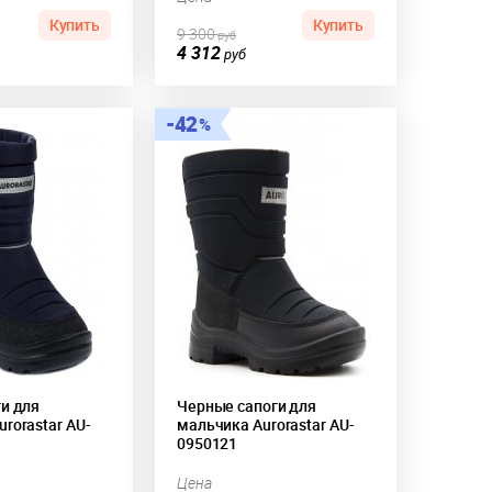
Купить
Купить
9 300
руб
4 312
руб
42
ги для
Черные сапоги для
rorastar AU-
мальчика Aurorastar AU-
0950121
Цена