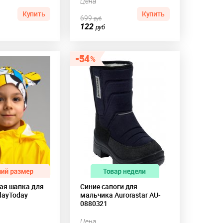
Цена
Купить
Купить
699
руб
122
руб
54
ая шапка для
Синие сапоги для
layToday
мальчика Aurorastar AU-
0880321
Цена