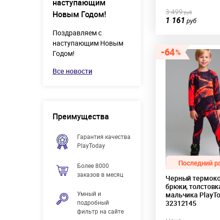
наступающим
3 499
руб
Новым Годом!
1 161
руб
Поздравляем с
наступающим Новым
64
Годом!
Все новости
Преимущества
Гарантия качества
PlayToday
Более 8000
заказов в месяц
Черный термоко
брюки, толстовк
Умный и
мальчика PlayT
подробный
32312145
фильтр на сайте