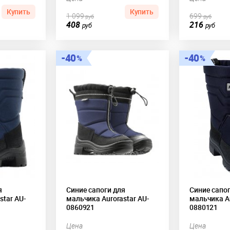
Купить
Купить
1 099
699
руб
руб
408
216
руб
руб
40
40
я
Синие сапоги для
Синие сапо
star AU-
мальчика Aurorastar AU-
мальчика Au
0860921
0880121
Цена
Цена