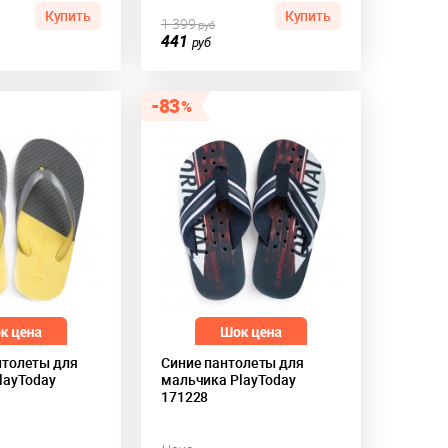
Купить
Купить
1 399
руб
441
руб
83
толеты для
Синие пантолеты для
layToday
мальчика PlayToday
171228