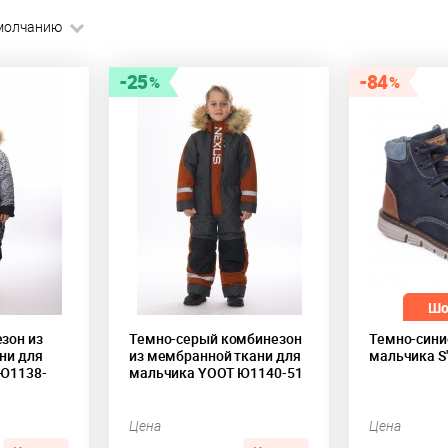
молчанию
25
84
зон из
Темно-серый комбинезон
Темно-сини
ни для
из мембранной ткани для
мальчика S
Ю1138-
мальчика YOOT Ю1140-51
Цена
Цена