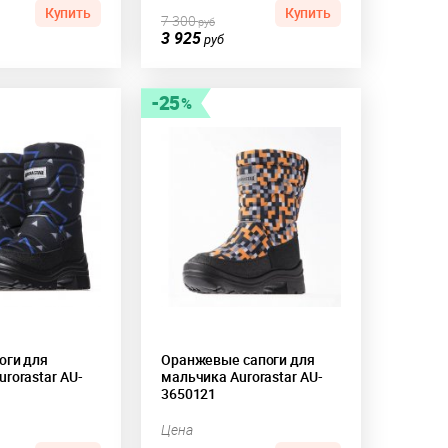
Купить
Купить
7 300
руб
3 925
руб
25
оги для
Оранжевые сапоги для
rorastar AU-
мальчика Aurorastar AU-
3650121
Цена