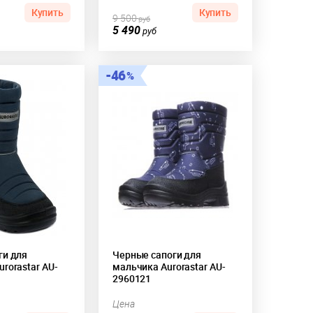
Купить
Купить
9 500
руб
5 490
руб
46
ги для
Черные сапоги для
rorastar AU-
мальчика Aurorastar AU-
2960121
Цена