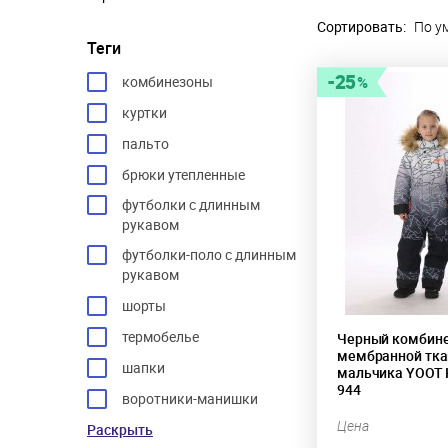
Сортировать:
По у
Теги
25
комбинезоны
куртки
пальто
брюки утепленные
футболки с длинным
рукавом
футболки-поло с длинным
рукавом
шорты
термобелье
Черный комбине
мембранной тка
шапки
мальчика YOOT 
944
воротники-манишки
Цена
Раскрыть