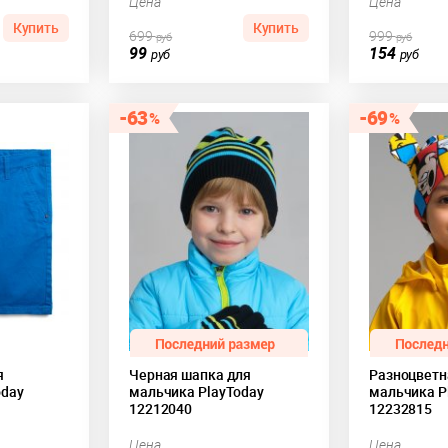
Цена
Цена
Купить
Купить
699
999
руб
руб
99
154
руб
руб
63
69
я
Черная шапка для
Разноцветн
oday
мальчика PlayToday
мальчика P
12212040
12232815
Цена
Цена