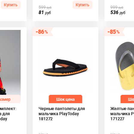
Купить
Купить
599
999
руб
руб
81
536
руб
руб
86
85
мплект:
Черные пантолеты для
Желтые пан
а для
мальчика PlayToday
мальчика P
oday
181272
171227