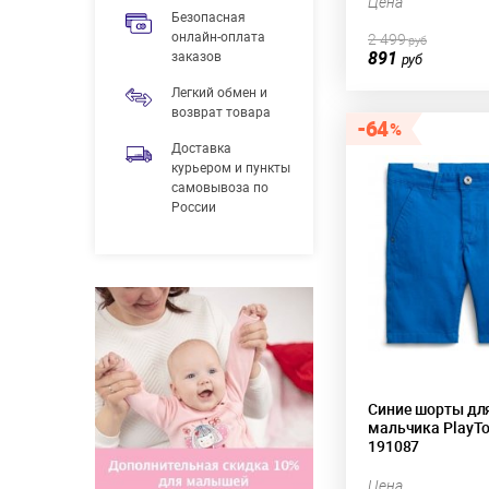
Цена
Безопасная
онлайн-оплата
2 499
руб
891
заказов
руб
Легкий обмен и
возврат товара
64
Доставка
курьером и пункты
самовывоза по
России
Синие шорты дл
мальчика PlayT
191087
Цена