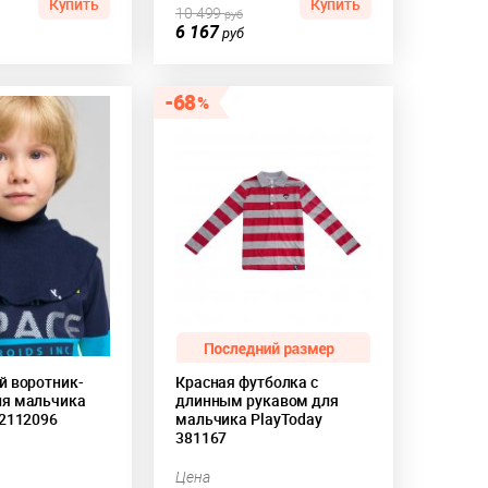
Купить
Купить
10 499
руб
6 167
руб
68
й воротник-
Красная футболка с
я мальчика
длинным рукавом для
32112096
мальчика PlayToday
381167
Цена