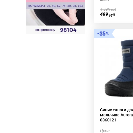
1 399
руб
499
руб
35
Синие сапоги дл
мальчика Aurora
0860121
Цена