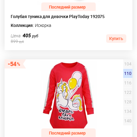
Голубая туника для девочки PlayToday 192075
Коллекция:
Искорка
405
Цена
руб
Купить
899
руб
54
104
110
116
122
128
134
140