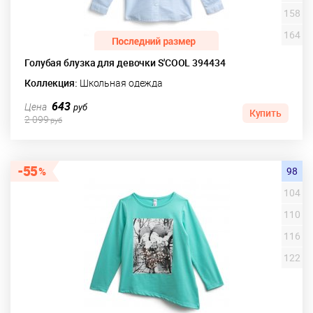
158
164
Голубая блузка для девочки S'COOL 394434
Коллекция:
Школьная одежда
643
Цена
руб
Купить
2 099
руб
55
98
104
110
116
122