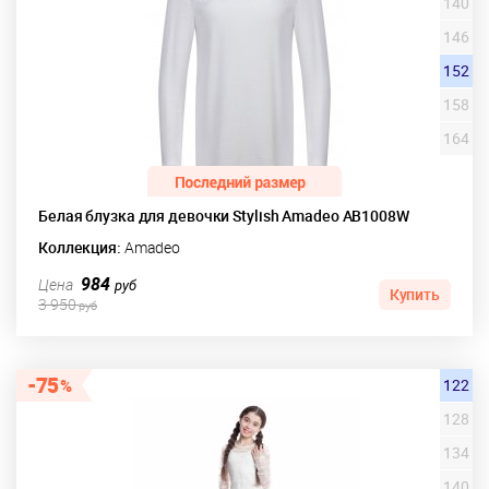
140
146
152
158
164
Белая блузка для девочки Stylish Amadeo AB1008W
Коллекция:
Amadeo
984
Цена
руб
Купить
3 950
руб
75
122
128
134
140