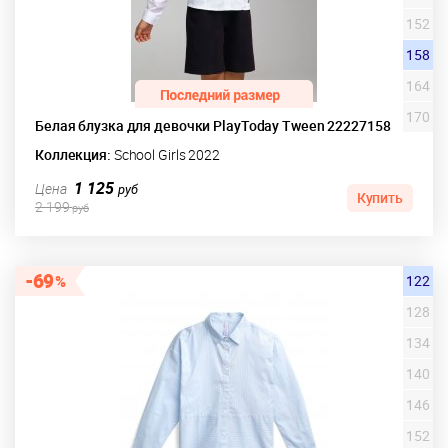
152
158
164
170
Белая блузка для девочки PlayToday Tween 22227158
Коллекция:
School Girls 2022
1 125
Цена
руб
Купить
2 199
руб
69
122
128
134
140
146
152