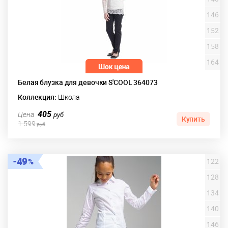
146
152
158
164
Белая блузка для девочки S'COOL 364073
Коллекция:
Школа
405
Цена
руб
Купить
1 599
руб
49
122
128
134
140
146