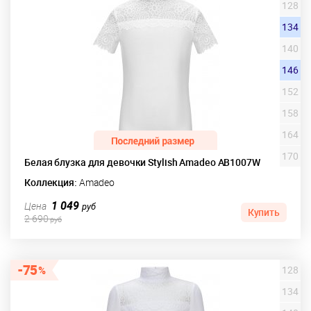
128
134
140
146
152
158
164
170
Белая блузка для девочки Stylish Amadeo AB1007W
Коллекция:
Amadeo
1 049
Цена
руб
Купить
2 690
руб
75
128
134