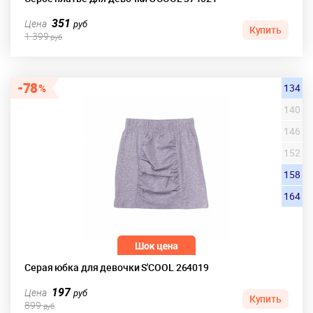
351
Цена
руб
Купить
1 399
руб
78
134
140
146
152
158
164
Серая юбка для девочки S'COOL 264019
197
Цена
руб
Купить
899
руб