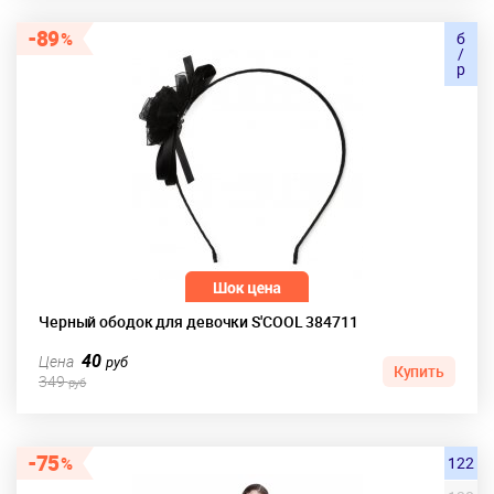
89
б
/
р
Черный ободок для девочки S'COOL 384711
40
Цена
руб
Купить
349
руб
75
122