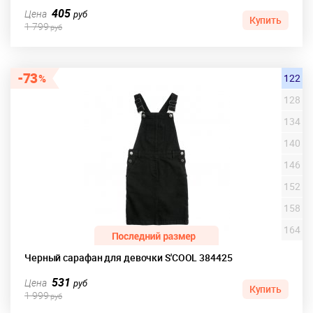
405
Цена
руб
Купить
1 799
руб
73
122
128
134
140
146
152
158
164
Черный сарафан для девочки S'COOL 384425
531
Цена
руб
Купить
1 999
руб