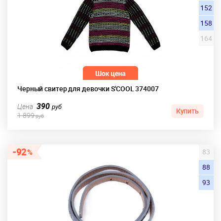
152
158
164
Черный свитер для девочки S'COOL 374007
390
Цена
руб
Купить
1 899
руб
92
83
88
93