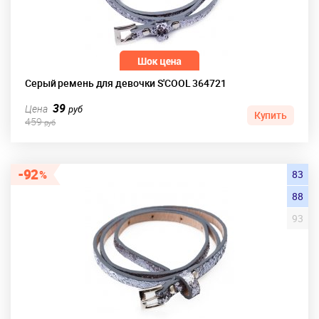
Серый ремень для девочки S'COOL 364721
39
Цена
руб
Купить
459
руб
92
83
88
93