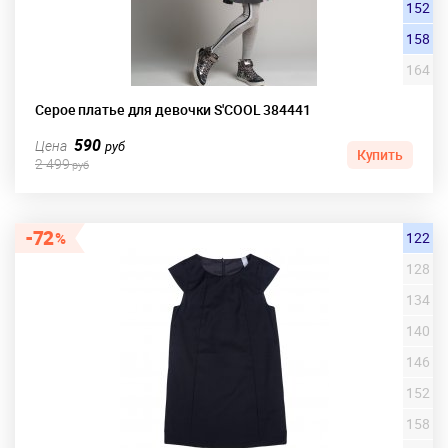
152
158
164
Серое платье для девочки S'COOL 384441
590
Цена
руб
Купить
2 499
руб
72
122
128
134
140
146
152
158