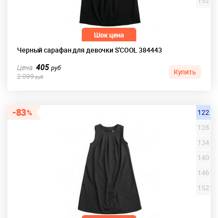
152
Черный сарафан для девочки S'COOL 384443
405
Цена
руб
Купить
2 099
руб
83
122
128
134
140
146
152