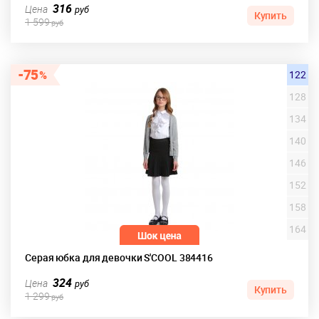
316
Цена
руб
Купить
1 599
руб
75
122
128
134
140
146
152
158
164
Серая юбка для девочки S'COOL 384416
324
Цена
руб
Купить
1 299
руб