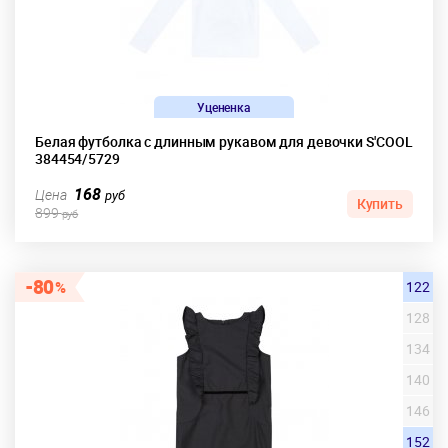
Уцененка
Белая футболка с длинным рукавом для девочки S'COOL
384454/5729
168
Цена
руб
Купить
899
руб
80
122
128
134
140
146
152