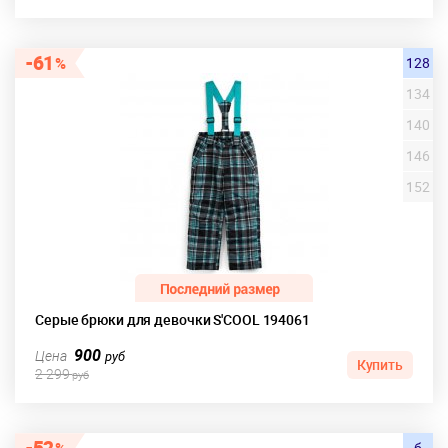
61
128
134
140
146
152
Серые брюки для девочки S'COOL 194061
900
Цена
руб
Купить
2 299
руб
б