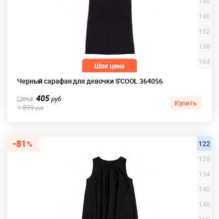
140
146
152
158
164
Черный сарафан для девочки S'COOL 364056
405
Цена
руб
Купить
1 899
руб
81
122
128
134
140
146