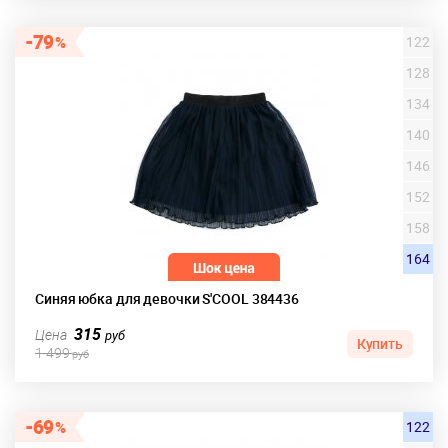
79
122
128
134
140
146
152
158
164
Синяя юбка для девочки S'COOL 384436
315
Цена
руб
Купить
1 499
руб
69
122