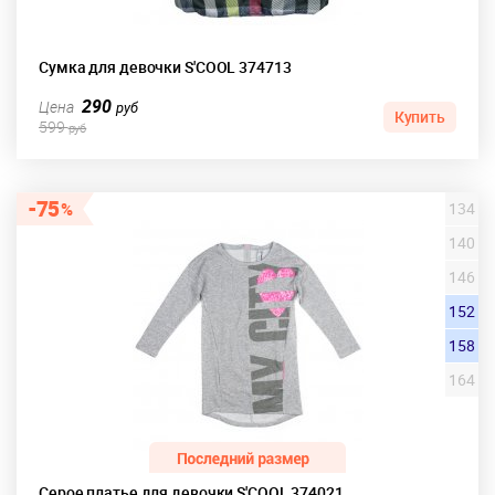
Сумка для девочки S'COOL 374713
290
Цена
руб
Купить
599
руб
75
134
140
146
152
158
164
Серое платье для девочки S'COOL 374021