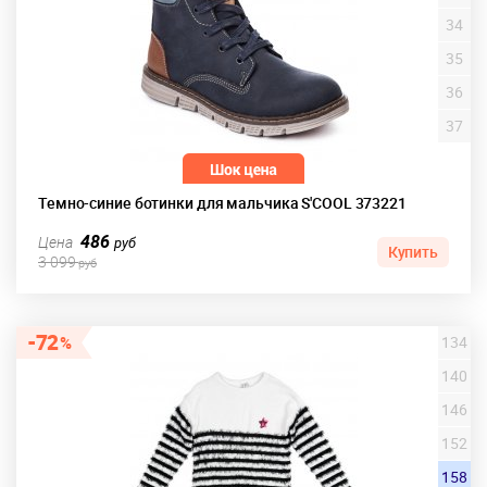
34
35
36
37
Темно-синие ботинки для мальчика S'COOL 373221
486
Цена
руб
Купить
3 099
руб
72
134
140
146
152
158