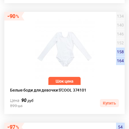
90
134
140
146
152
158
164
Белые боди для девочки S'COOL 374101
90
Цена
руб
Купить
899
руб
97
54