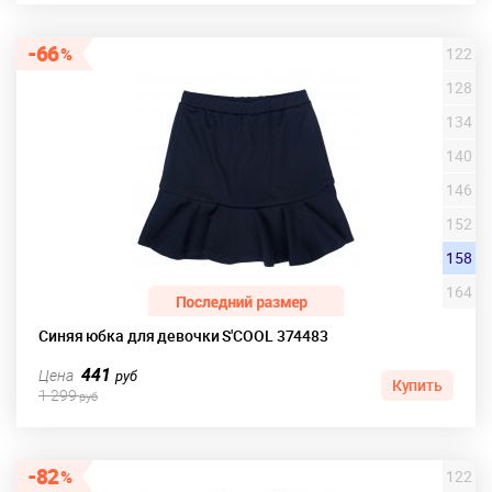
66
122
128
134
140
146
152
158
164
Синяя юбка для девочки S'COOL 374483
441
Цена
руб
Купить
1 299
руб
82
122