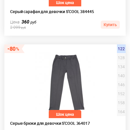
Серый сарафан для девочки S'COOL 384445
360
Цена
руб
Купить
2 099
руб
80
122
128
134
140
146
152
158
164
Серые брюки для девочки S'COOL 364017