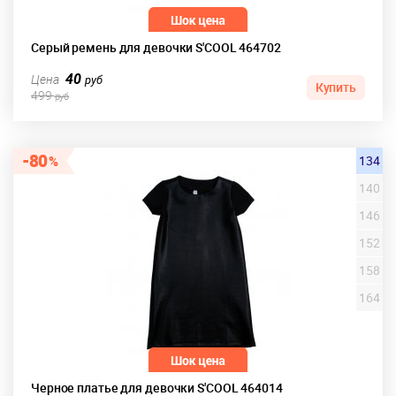
Серый ремень для девочки S'COOL 464702
40
Цена
руб
Купить
499
руб
80
134
140
146
152
158
164
Черное платье для девочки S'COOL 464014