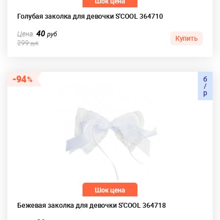
Голубая заколка для девочки S'COOL 364710
40
Цена
руб
Купить
299
руб
94
б
/
р
Бежевая заколка для девочки S'COOL 364718