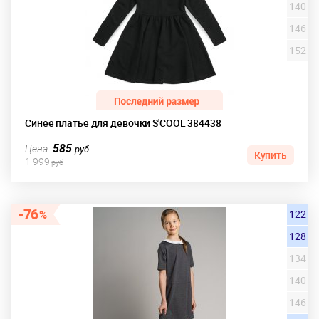
140
146
152
Синее платье для девочки S'COOL 384438
585
Цена
руб
Купить
1 999
руб
76
122
128
134
140
146