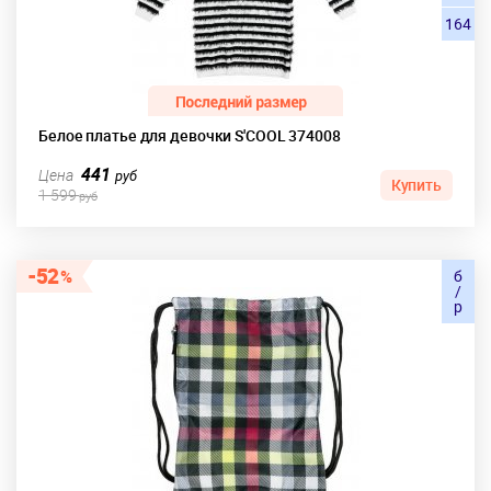
164
Белое платье для девочки S'COOL 374008
441
Цена
руб
Купить
1 599
руб
52
б
/
р