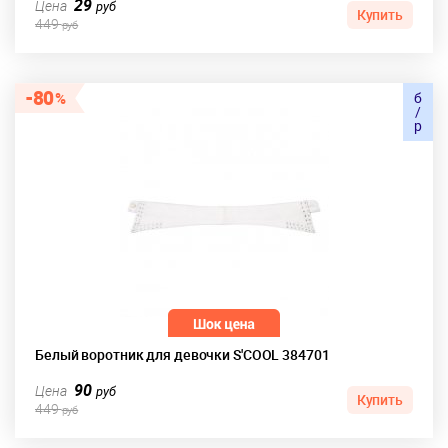
29
Цена
руб
Купить
449
руб
80
б
/
р
Белый воротник для девочки S'COOL 384701
90
Цена
руб
Купить
449
руб