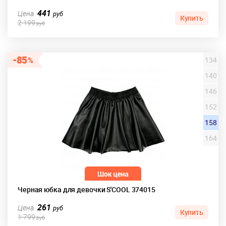
441
Цена
руб
Купить
2 199
руб
85
134
140
146
152
158
164
Черная юбка для девочки S'COOL 374015
261
Цена
руб
Купить
1 799
руб