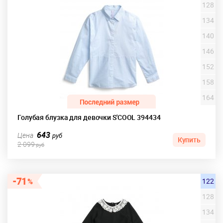
128
134
140
146
152
158
164
Голубая блузка для девочки S'COOL 394434
643
Цена
руб
Купить
2 099
руб
71
122
128
134