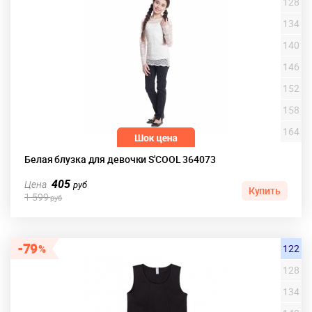
128
134
140
146
152
158
164
Белая блузка для девочки S'COOL 364073
405
Цена
руб
Купить
1 599
руб
79
122
128
134