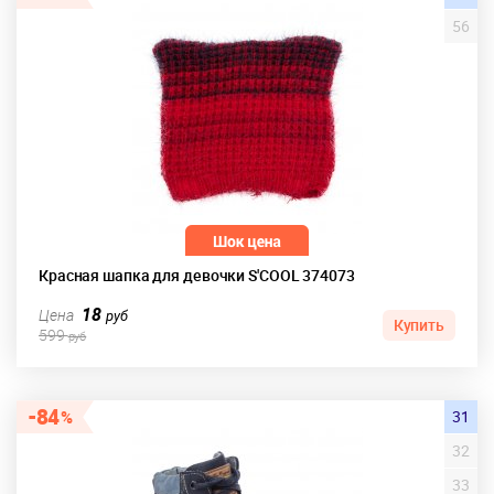
56
Красная шапка для девочки S'COOL 374073
18
Цена
руб
Купить
599
руб
84
31
32
33