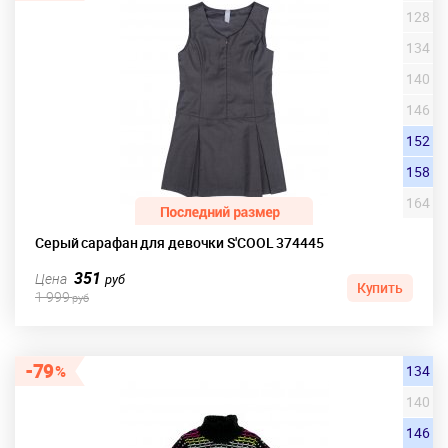
128
134
140
146
152
158
164
Серый сарафан для девочки S'COOL 374445
351
Цена
руб
Купить
1 999
руб
79
134
140
146