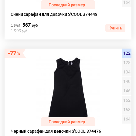
164
Синий сарафан для девочки S'COOL 374448
567
Цена
руб
Купить
1 999
руб
77
122
128
134
140
146
152
158
164
Черный сарафан для девочки S'COOL 374476