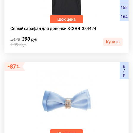
158
164
Серый сарафан для девочки S'COOL 384424
390
Цена
руб
Купить
1 999
руб
87
б
/
р