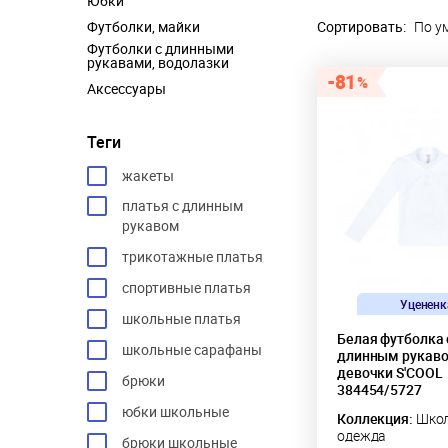
Юбки
Футболки, майки
Сортировать:
По у
Футболки с длинными
рукавами, водолазки
81
Аксессуары
Теги
жакеты
платья с длинным
рукавом
трикотажные платья
спортивные платья
Уцененк
школьные платья
Белая футболка 
школьные сарафаны
длинным рукаво
девочки S'COOL
брюки
384454/5727
юбки школьные
Коллекция:
Школ
одежда
брюки школьные