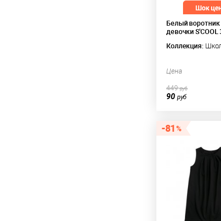
Белый воротник
девочки S'COOL
Коллекция:
Шко
Цена
449
руб
90
руб
81