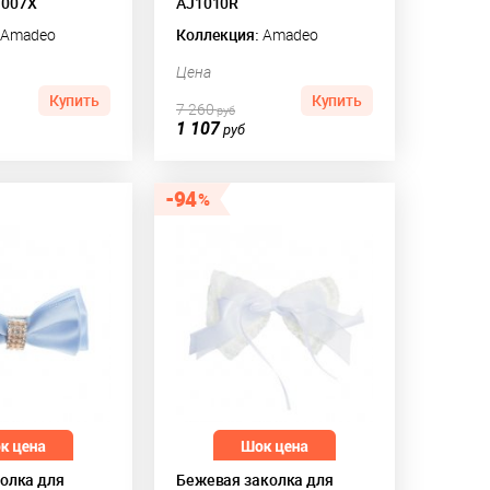
1007X
AJ1010R
Amadeo
Коллекция:
Amadeo
Цена
Купить
Купить
7 260
руб
1 107
руб
94
колка для
Бежевая заколка для