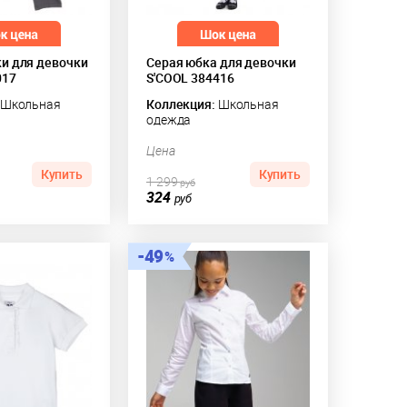
и для девочки
Серая юбка для девочки
017
S'COOL 384416
Школьная
Коллекция:
Школьная
одежда
Цена
Купить
Купить
1 299
руб
324
руб
49