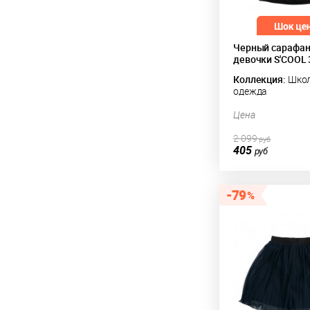
Черный сарафан
девочки S'COOL
Коллекция:
Школ
одежда
Цена
2 099
руб
405
руб
79