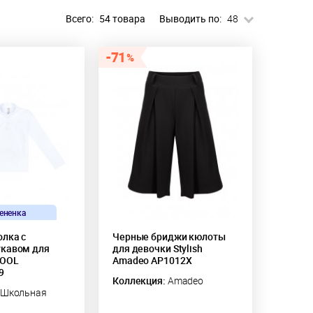
Всего:
54 товара
Выводить по:
48
71
ененка
олка с
Черные бриджи кюлоты
кавом для
для девочки Stylish
COOL
Amadeo AP1012X
9
Коллекция:
Amadeo
Школьная