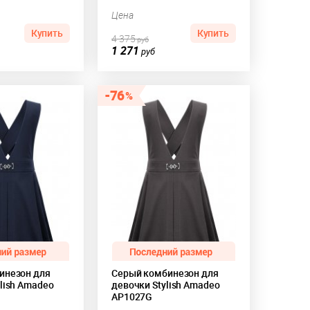
Цена
Купить
Купить
4 375
руб
1 271
руб
76
инезон для
Серый комбинезон для
lish Amadeo
девочки Stylish Amadeo
AP1027G