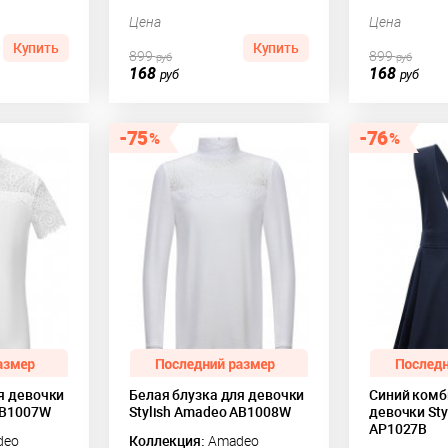
Цена
Цена
Купить
Купить
899
899
руб
руб
168
168
руб
руб
75
76
я девочки
Белая блузка для девочки
Синий комб
AB1007W
Stylish Amadeo AB1008W
девочки Sty
AP1027B
deo
Коллекция:
Amadeo