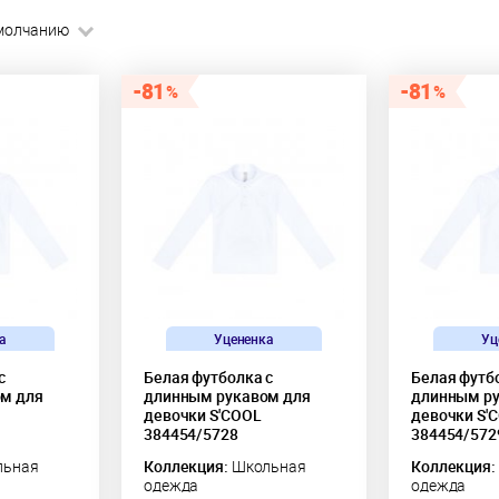
молчанию
81
81
а
Уцененка
Уц
с
Белая футболка с
Белая футб
м для
длинным рукавом для
длинным ру
девочки S'COOL
девочки S'
384454/5728
384454/572
ьная
Коллекция:
Школьная
Коллекция:
одежда
одежда