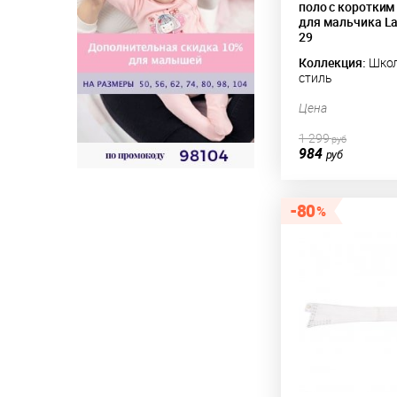
поло с коротким
для мальчика La
29
Коллекция:
Шко
стиль
Цена
1 299
руб
984
руб
80