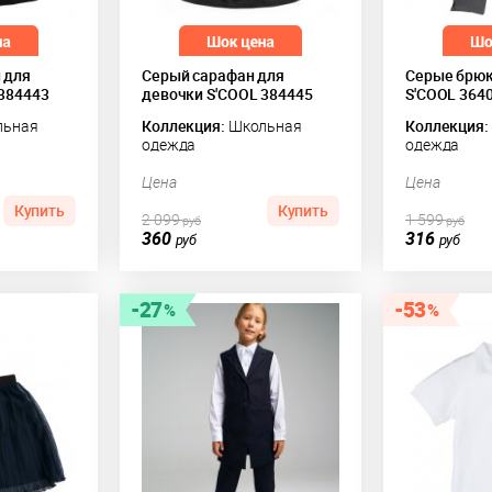
 для
Серый сарафан для
Серые брюк
 384443
девочки S'COOL 384445
S'COOL 364
ьная
Коллекция:
Школьная
Коллекция:
одежда
одежда
Цена
Цена
Купить
Купить
2 099
1 599
руб
руб
360
316
руб
руб
27
53