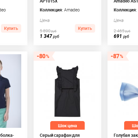
AP1015X
Amadeo AS
deo
Коллекция:
Amadeo
Коллекция:
Цена
Цена
Купить
Купить
5 890
2 465
руб
руб
1 347
691
руб
руб
80
87
тболка-
Серый сарафан для
Голубая за