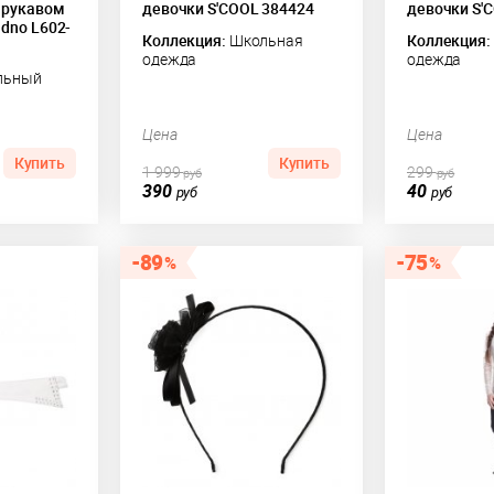
 рукавом
девочки S'COOL 384424
девочки S'
dno L602-
Коллекция:
Школьная
Коллекция:
одежда
одежда
льный
Цена
Цена
Купить
Купить
1 999
299
руб
руб
390
40
руб
руб
89
75