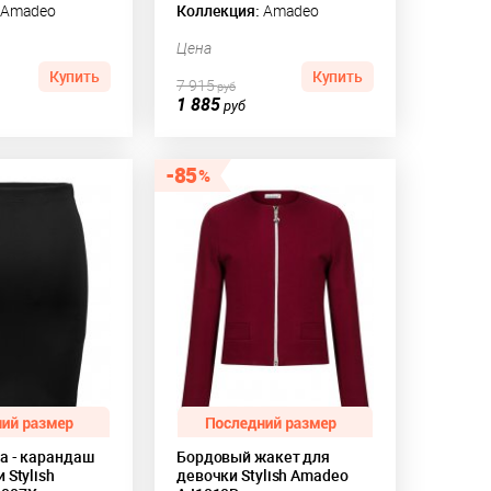
Amadeo
Коллекция:
Amadeo
Цена
Купить
Купить
7 915
руб
1 885
руб
85
а - карандаш
Бордовый жакет для
 Stylish
девочки Stylish Amadeo