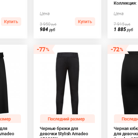
Коллекция:
Цена
Цена
Купить
Купить
3 950
7 915
руб
руб
984
1 885
руб
руб
77
72
 для
Черные брюки для
Черная юбк
 Amadeo
девочки Stylish Amadeo
для девочки