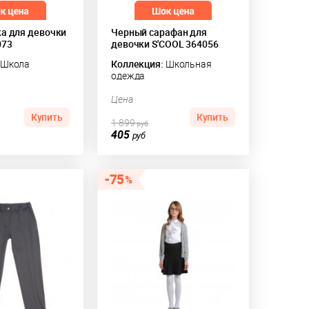
ка для девочки
Черный сарафан для
073
девочки S'COOL 364056
Школа
Коллекция:
Школьная
одежда
Цена
Купить
Купить
1 899
руб
405
руб
75