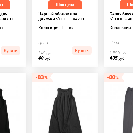
 для
Черный ободок для
Белая блуз
 384701
девочки S'COOL 384711
S'COOL 364
ла
Коллекция:
Школа
Коллекция:
Цена
Цена
Купить
Купить
349
1 599
руб
руб
40
405
руб
руб
83
80