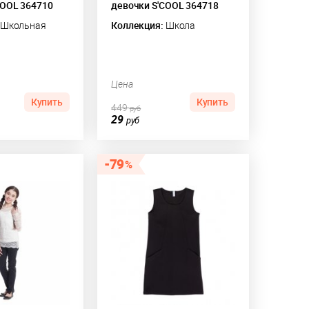
COOL 364710
девочки S'COOL 364718
Школьная
Коллекция:
Школа
Цена
Купить
Купить
449
руб
29
руб
79