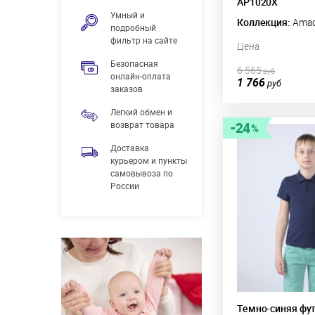
AP1020X
Умный и
Коллекция:
Ama
подробный
фильтр на сайте
Цена
Безопасная
6 565
руб
онлайн-оплата
1 766
руб
заказов
Легкий обмен и
возврат товара
24
Доставка
курьером и пункты
самовывоза по
России
Темно-синяя фу