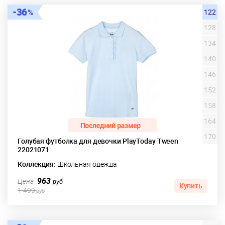
36
122
128
134
140
146
152
158
164
170
Голубая футболка для девочки PlayToday Tween
22021071
Коллекция:
Школьная одежда
963
Цена
руб
Купить
1 499
руб