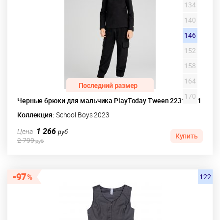
134
140
146
152
158
164
170
Черные брюки для мальчика PlayToday Tween 22317061
Коллекция:
School Boys 2023
1 266
Цена
руб
Купить
2 799
руб
97
122