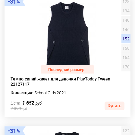
31
128
134
140
146
152
158
164
170
Темно-синий жилет для девочки PlayToday Tween
22127117
Коллекция:
School Girls 2021
1 652
Цена
руб
Купить
2 399
руб
31
122