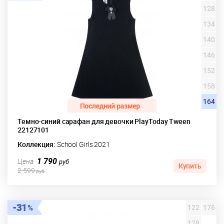
128
134
140
146
152
158
164
Темно-синий сарафан для девочки PlayToday Tween
22127101
Коллекция:
School Girls 2021
1 790
Цена
руб
Купить
2 599
руб
31
122
176
128