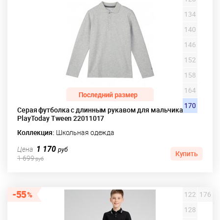
134
140
146
152
158
164
170
Серая футболка с длинным рукавом для мальчика
PlayToday Tween 22011017
Коллекция:
Школьная одежда
1 170
Цена
руб
Купить
1 699
руб
55
122
176
128