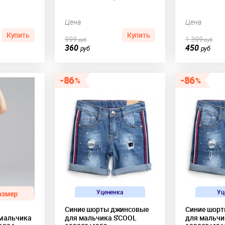
Цена
Цена
Купить
Купить
999
1 399
руб
руб
360
450
руб
руб
86
86
Уцененка
Уц
Синие шорты джинсовые
Синие шор
мальчика
для мальчика S'COOL
для мальчи