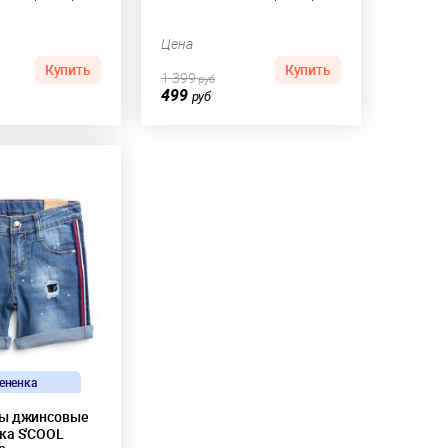
Цена
Купить
Купить
1 399
руб
499
руб
ененка
ты джинсовые
ка S'COOL