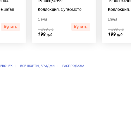
6004
193080/4959
193080/496
e Safari
Коллекция:
Супермото
Коллекция:
Цена
Цена
Купить
Купить
1 399
1 399
руб
руб
199
199
руб
руб
ДЕВОЧЕК
ВСЕ ШОРТЫ, БРИДЖИ
РАСПРОДАЖА