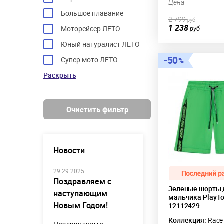
Цена
Большое плавание
2 799
руб
1 238
Моторейсер ЛЕТО
руб
Юный натуралист ЛЕТО
50
Супер мото ЛЕТО
Раскрыть
Очистить фильтр
Новости
29 29 2025
Поздравляем с
Зеленые шорты 
наступающим
мальчика PlayT
Новым Годом!
12112429
Коллекция:
Race 