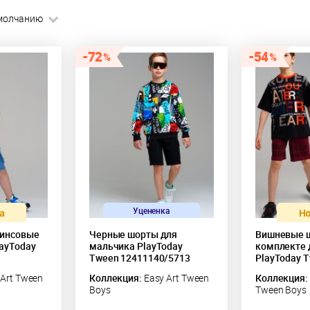
молчанию
72
54
Уцененка
жинсовые
Черные шорты для
Вишневые ш
ayToday
мальчика PlayToday
комплекте 
Tween 12411140/5713
PlayToday 
Art Tween
Коллекция:
Easy Art Tween
Коллекция:
Boys
Tween Boys