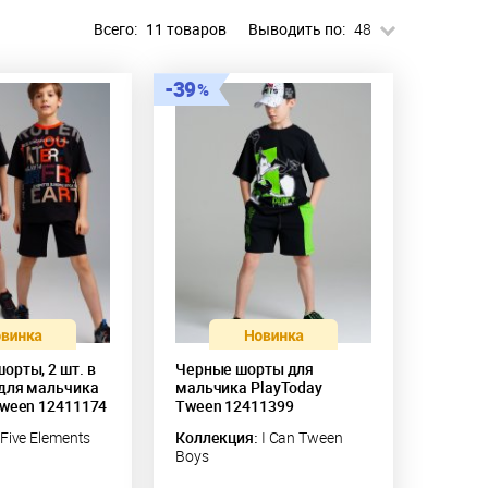
Всего:
11 товаров
Выводить по:
48
39
орты, 2 шт. в
Черные шорты для
для мальчика
мальчика PlayToday
Tween 12411174
Tween 12411399
Five Elements
Коллекция:
I Can Tween
Boys