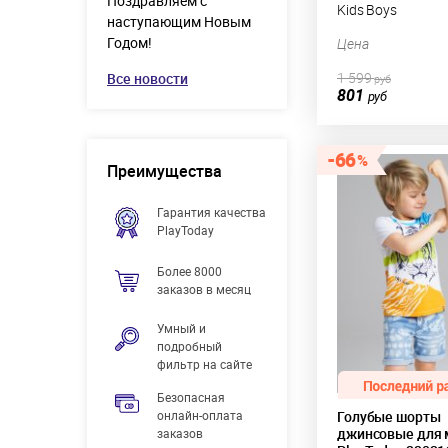
Поздравляем с
Kids Boys
наступающим Новым
Годом!
Цена
1 599
Все новости
руб
801
руб
66
Преимущества
Гарантия качества
PlayToday
Более 8000
заказов в месяц
Умный и
подробный
фильтр на сайте
Безопасная
онлайн-оплата
Голубые шорты
джинсовые для 
заказов