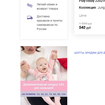
PlayToday 22021
Легкий обмен и
Коллекция:
Jungl
возврат товара
Цена
Доставка
курьером и пункты
1 599
руб
самовывоза по
540
руб
России
ШОРТЫ, БРИДЖИ ДЛЯ 