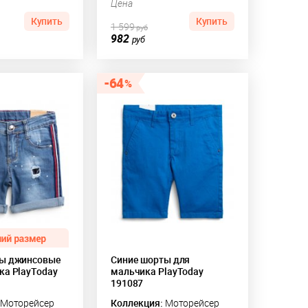
Цена
Купить
Купить
1 599
руб
982
руб
64
ты джинсовые
Синие шорты для
ка PlayToday
мальчика PlayToday
191087
Моторейсер
Коллекция:
Моторейсер