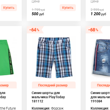
Цена
Цена
Купить
Купить
1 799
2 599
руб
руб
500
1 200
руб
руб
64
68
для
Синие шорты для
Синие шор
oday
мальчика PlayToday
для мальчи
181112
191084
the Future
Коллекция:
Форсаж
Коллекция: