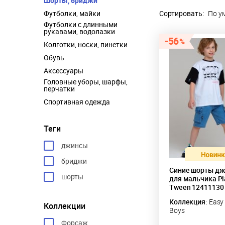
Шорты, бриджи
Футболки, майки
Сортировать:
По у
Футболки с длинными
рукавами, водолазки
56
Колготки, носки, пинетки
Обувь
Аксессуары
Головные уборы, шарфы,
перчатки
Спортивная одежда
Теги
джинсы
бриджи
Синие шорты д
шорты
для мальчика Pl
Tween 12411130
Коллекция:
Easy 
Коллекции
Boys
Форсаж