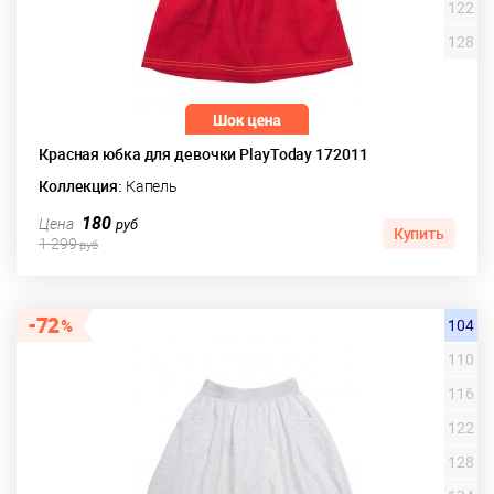
122
128
Красная юбка для девочки PlayToday 172011
Коллекция:
Капель
180
Цена
руб
Купить
1 299
руб
72
104
110
116
122
128