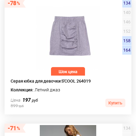
78
134
140
146
152
158
164
Серая юбка для девочки S'COOL 264019
Коллекция:
Летний джаз
197
Цена
руб
Купить
899
руб
71
134