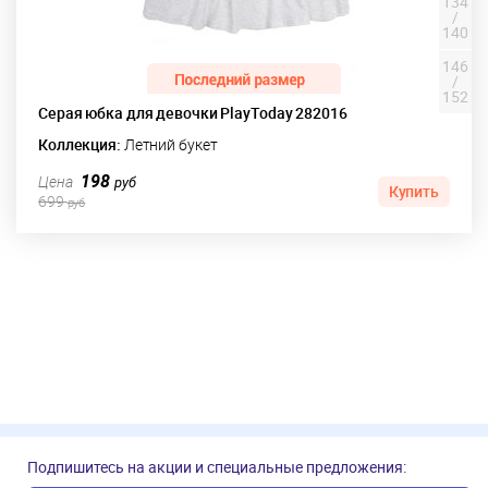
134
/
140
146
/
152
Серая юбка для девочки PlayToday 282016
Коллекция:
Летний букет
198
Цена
руб
Купить
699
руб
Подпишитесь на акции и специальные предложения: