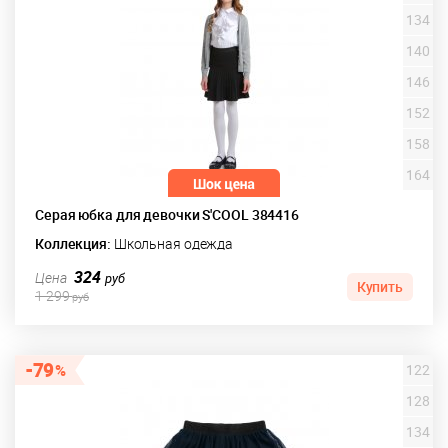
134
140
146
152
158
164
Серая юбка для девочки S'COOL 384416
Коллекция:
Школьная одежда
324
Цена
руб
Купить
1 299
руб
79
122
128
134