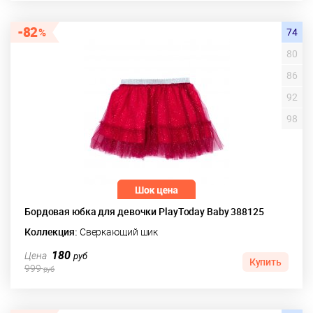
82
74
80
86
92
98
Бордовая юбка для девочки PlayToday Baby 388125
Коллекция:
Сверкающий шик
180
Цена
руб
Купить
999
руб