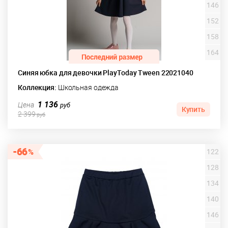
146
152
158
164
Синяя юбка для девочки PlayToday Tween 22021040
Коллекция:
Школьная одежда
1 136
Цена
руб
Купить
2 399
руб
66
122
128
134
140
146