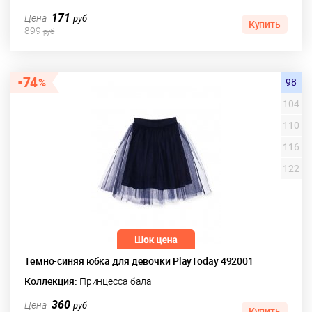
171
Цена
руб
Купить
899
руб
74
98
104
110
116
122
Темно-синяя юбка для девочки PlayToday 492001
Коллекция:
Принцесса бала
360
Цена
руб
Купить