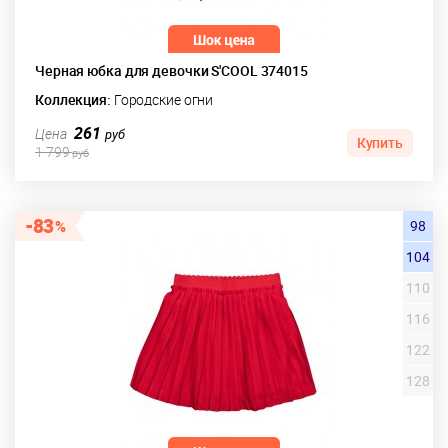
Черная юбка для девочки S'COOL 374015
Коллекция:
Городские огни
261
Цена
руб
Купить
1 799
руб
83
98
104
110
116
122
128