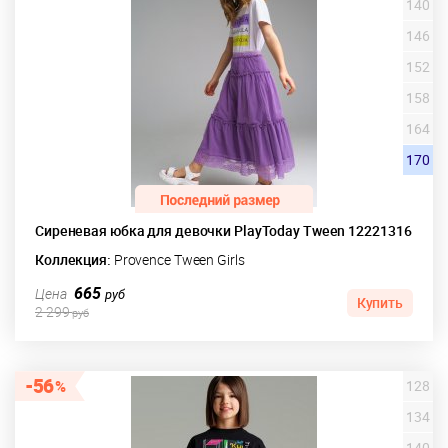
140
146
152
158
164
170
Сиреневая юбка для девочки PlayToday Tween 12221316
Коллекция:
Provence Tween Girls
665
Цена
руб
Купить
2 299
руб
56
128
134
140