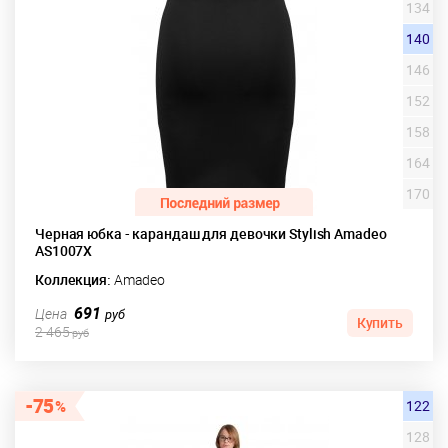
134
140
146
152
158
164
170
Черная юбка - карандаш для девочки Stylish Amadeo
AS1007X
Коллекция:
Amadeo
691
Цена
руб
Купить
2 465
руб
75
122
128