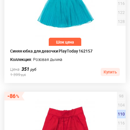
116
122
128
Синяя юбка для девочки PlayToday 162157
Коллекция:
Розовая дымка
351
Цена
руб
Купить
1 399
руб
86
98
104
110
116