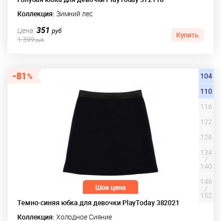
Коллекция:
Зимний лес
351
Цена
руб
Купить
1 399
руб
81
104
110
116
122
128
134
/
140
146
/
152
Темно-синяя юбка для девочки PlayToday 382021
Коллекция:
Холодное Сияние