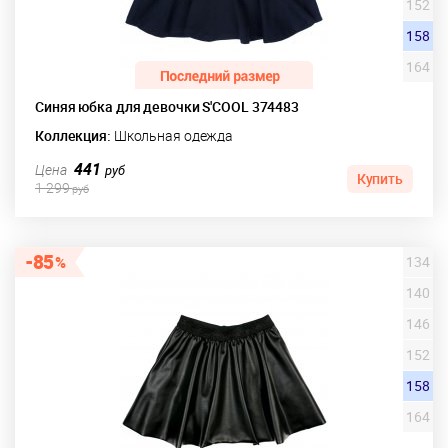
152
158
164
Синяя юбка для девочки S'COOL 374483
Коллекция:
Школьная одежда
441
Цена
руб
Купить
1 299
руб
85
134
140
146
152
158
164