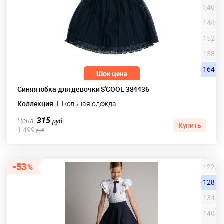
140
146
152
158
164
Синяя юбка для девочки S'COOL 384436
Коллекция:
Школьная одежда
315
Цена
руб
Купить
1 499
руб
53
122
128
134
140