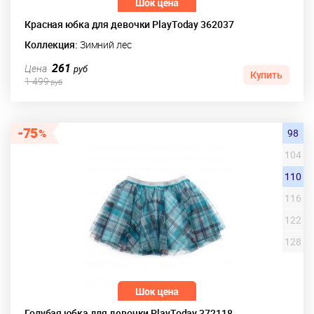
Красная юбка для девочки PlayToday 362037
Коллекция:
Зимний лес
261
Цена
руб
Купить
1 499
руб
75
98
104
110
116
122
128
Голубая юбка для девочки PlayToday 372118