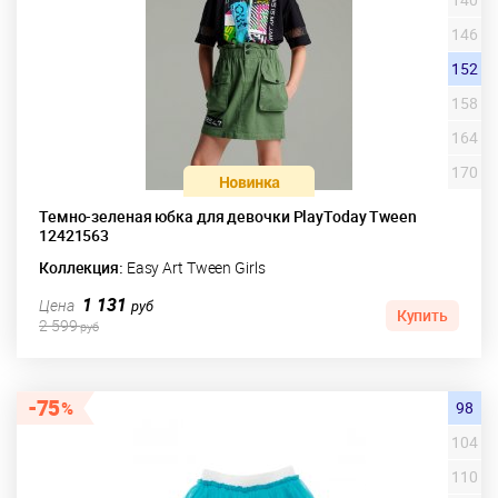
146
152
158
164
170
Темно-зеленая юбка для девочки PlayToday Tween
12421563
Коллекция:
Easy Art Tween Girls
1 131
Цена
руб
Купить
2 599
руб
75
98
104
110