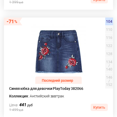
1 399
руб
71
104
110
116
122
128
134
/
140
146
/
152
Синяя юбка для девочки PlayToday 382066
Коллекция:
Английский завтрак
441
Цена
руб
Купить
1 499
руб