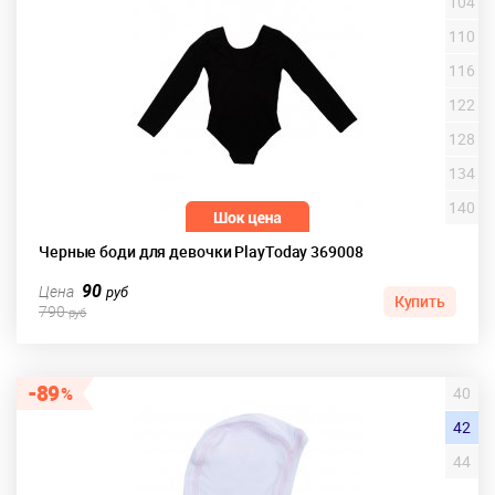
104
110
116
122
128
134
140
Черные боди для девочки PlayToday 369008
90
Цена
руб
Купить
790
руб
89
40
42
44