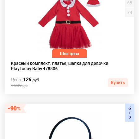
68
74
Красный комплект: платье, шапка для девочки
PlayToday Baby 478806
126
Цена
руб
Купить
1 299
руб
90
б
/
р