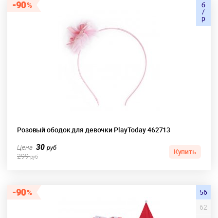
90
б
/
р
Розовый ободок для девочки PlayToday 462713
30
Цена
руб
Купить
299
руб
90
56
62