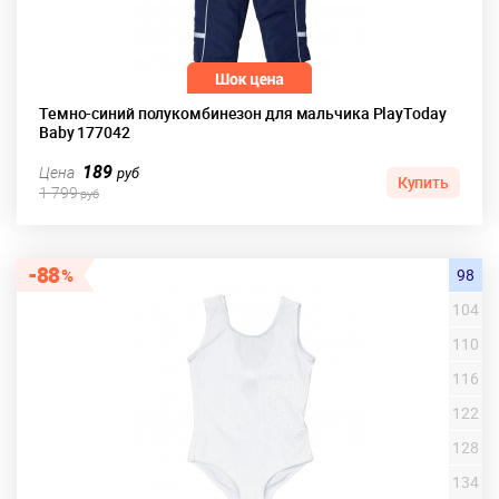
Темно-синий полукомбинезон для мальчика PlayToday
Baby 177042
189
Цена
руб
Купить
1 799
руб
88
98
104
110
116
122
128
134