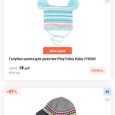
48
Голубая шапка для девочки PlayToday Baby 378082
18
Цена
руб
Купить
699
руб
97
46
48