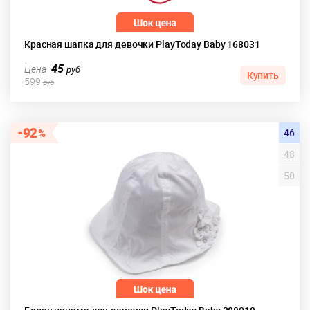
Красная шапка для девочки PlayToday Baby 168031
45
Цена
руб
Купить
599
руб
92
46
48
50