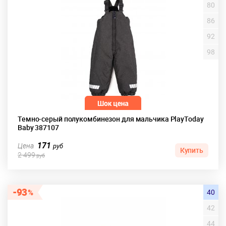
80
86
92
98
Темно-серый полукомбинезон для мальчика PlayToday
Baby 387107
171
Цена
руб
Купить
2 499
руб
93
40
42
44