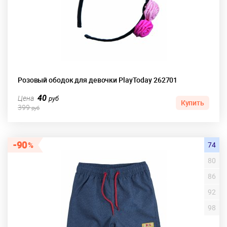
Розовый ободок для девочки PlayToday 262701
40
Цена
руб
Купить
399
руб
90
74
80
86
92
98