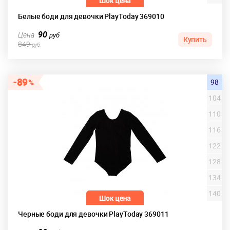
Белые боди для девочки PlayToday 369010
90
Цена
руб
Купить
849
руб
89
98
104
110
116
122
128
134
140
Черные боди для девочки PlayToday 369011