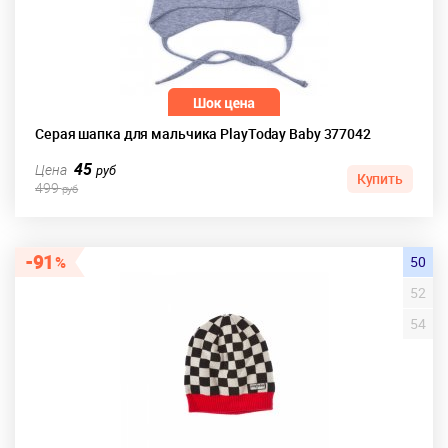
Серая шапка для мальчика PlayToday Baby 377042
45
Цена
руб
Купить
499
руб
91
50
52
54