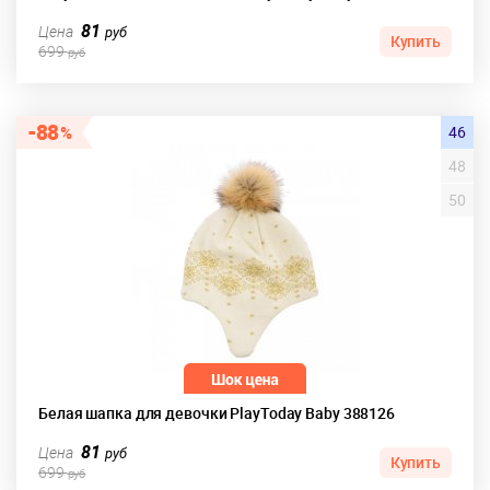
81
Цена
руб
Купить
699
руб
88
46
48
50
Белая шапка для девочки PlayToday Baby 388126
81
Цена
руб
Купить
699
руб