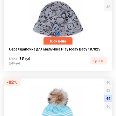
46
Серая шапочка для мальчика PlayToday Baby 187825
18
Цена
руб
Купить
249
руб
92
40
42
44
46