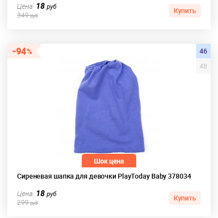
18
Цена
руб
Купить
349
руб
94
46
48
Сиреневая шапка для девочки PlayToday Baby 378034
18
Цена
руб
Купить
299
руб