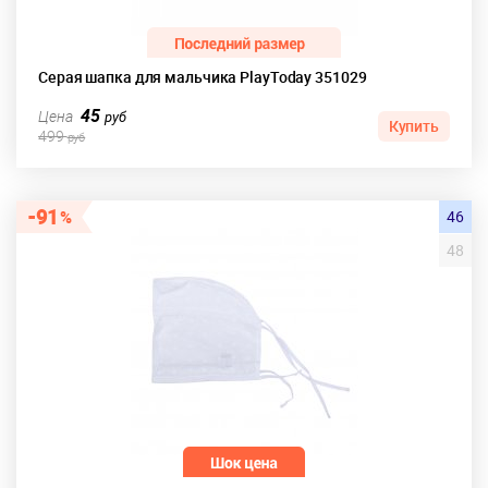
Серая шапка для мальчика PlayToday 351029
45
Цена
руб
Купить
499
руб
91
46
48