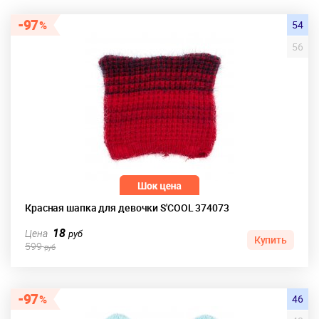
97
54
56
Красная шапка для девочки S'COOL 374073
18
Цена
руб
Купить
599
руб
97
46