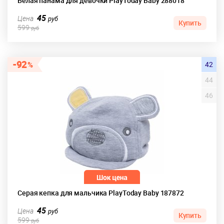
Белая панама для девочки PlayToday Baby 288018
45
Цена
руб
Купить
599
руб
92
42
44
46
Серая кепка для мальчика PlayToday Baby 187872
45
Цена
руб
Купить
599
руб