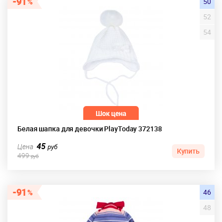
91
50
52
54
Белая шапка для девочки PlayToday 372138
45
Цена
руб
Купить
499
руб
91
46
48