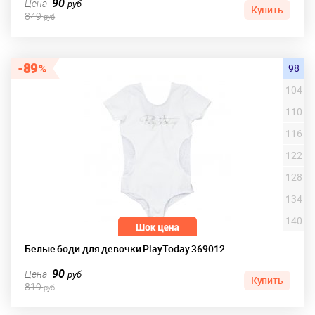
90
Цена
руб
Купить
849
руб
89
98
104
110
116
122
128
134
140
Белые боди для девочки PlayToday 369012
90
Цена
руб
Купить
819
руб