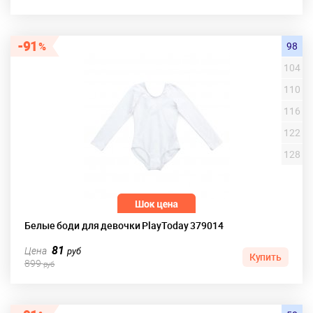
91
98
104
110
116
122
128
Белые боди для девочки PlayToday 379014
81
Цена
руб
Купить
899
руб