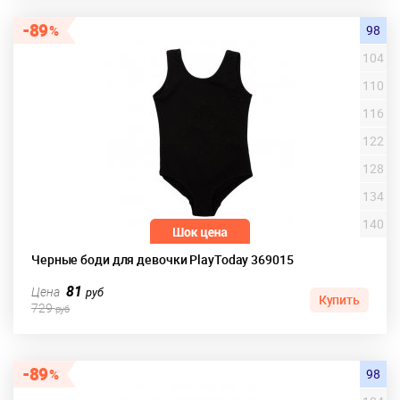
89
98
104
110
116
122
128
134
140
Черные боди для девочки PlayToday 369015
81
Цена
руб
Купить
729
руб
89
98