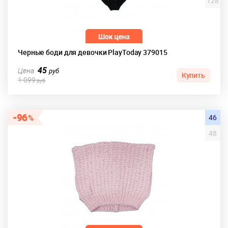
128
Черные боди для девочки PlayToday 379015
45
Цена
руб
Купить
1 099
руб
96
46
48