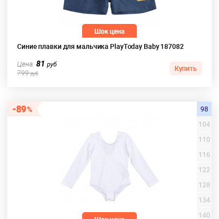
Синие плавки для мальчика PlayToday Baby 187082
81
Цена
руб
Купить
799
руб
89
98
104
110
116
122
128
134
140