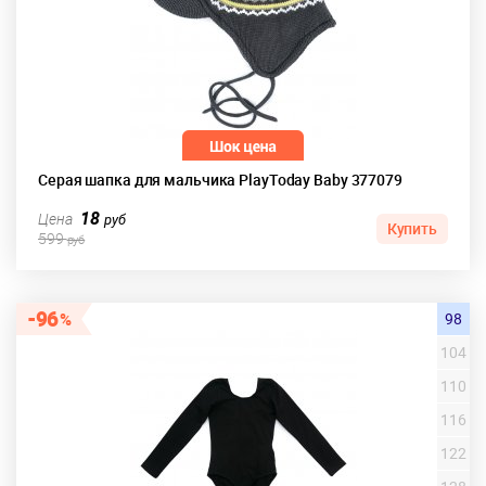
Серая шапка для мальчика PlayToday Baby 377079
18
Цена
руб
Купить
599
руб
96
98
104
110
116
122