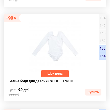
90
134
140
146
152
158
164
Белые боди для девочки S'COOL 374101
90
Цена
руб
Купить
899
руб