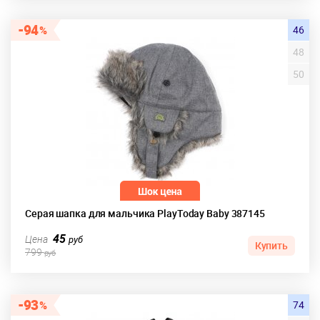
94
46
48
50
Серая шапка для мальчика PlayToday Baby 387145
45
Цена
руб
Купить
799
руб
93
74