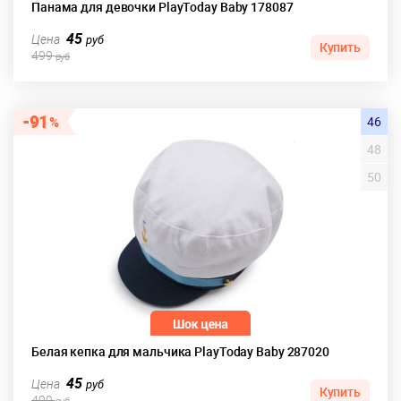
Панама для девочки PlayToday Baby 178087
45
Цена
руб
Купить
499
руб
91
46
48
50
Белая кепка для мальчика PlayToday Baby 287020
45
Цена
руб
Купить
499
руб