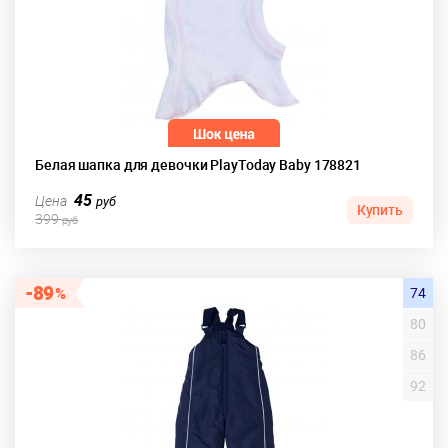
Белая шапка для девочки PlayToday Baby 178821
45
Цена
руб
Купить
399
руб
89
74
80
86
92