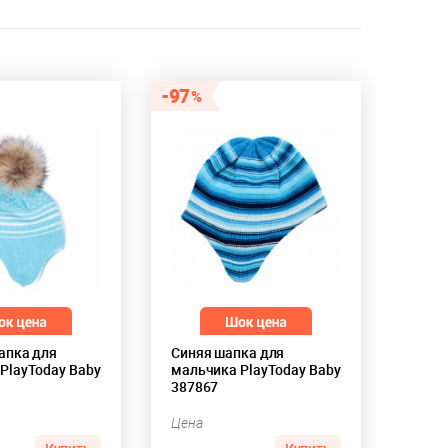
97
апка для
Синяя шапка для
PlayToday Baby
мальчика PlayToday Baby
387867
Цена