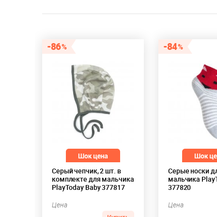
86
84
Серый чепчик, 2 шт. в
Серые носки д
комплекте для мальчика
мальчика Play
PlayToday Baby 377817
377820
Цена
Цена