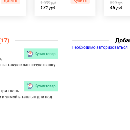
Купить
Купить
1 099
599
руб
руб
171
45
руб
руб
(17)
Доба
Необходимо авторизоваться
Купил товар
,
я за такую класнючую шапку!
Купил товар
утри ткань
и и зимой в теплые дни под