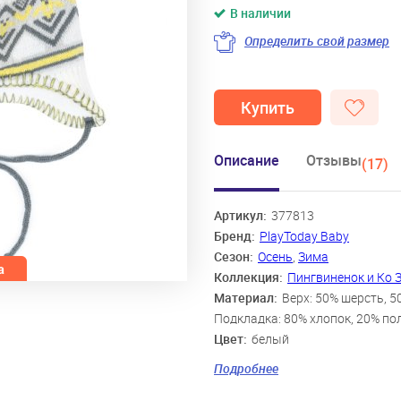
В наличии
Определить свой размер
Купить
Описание
Отзывы
(17)
Артикул:
377813
Бренд:
PlayToday Baby
Сезон:
Осень
,
Зима
Коллекция:
Пингвиненок и Ко
Материал:
Верх: 50% шерсть, 5
Подкладка: 80% хлопок, 20% по
Цвет:
белый
Скидка:
88%
Подробнее
Пол:
Мальчики