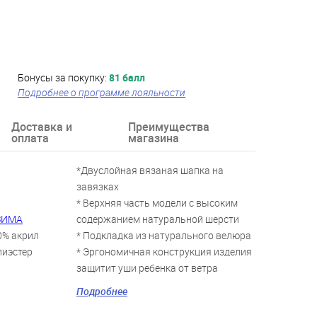
Бонусы за покупку:
81 балл
Подробнее о программе лояльности
Доставка и
Преимущества
оплата
магазина
*Двуслойная вязаная шапка на
завязках
* Верхняя часть модели с высоким
 ЗИМА
содержанием натуральной шерсти
0% акрил
* Подкладка из натурального велюра
лиэстер
* Эргономичная конструкция изделия
защитит уши ребенка от ветра
* В качестве декора использован
Подробнее
помпон - кисточка
*