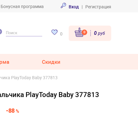
Бонусная программа
Вход
|
Регистрация
0
0
руб
0
рма
Скидки
чика PlayToday Baby 377813
льчика PlayToday Baby 377813
-88
%