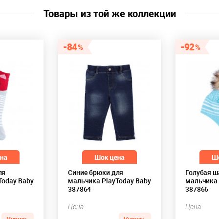
Товары из той же коллекции
84
92
ля
Синие брюки для
Голубая ш
Today Baby
мальчика PlayToday Baby
мальчика 
387864
387866
Цена
Цена