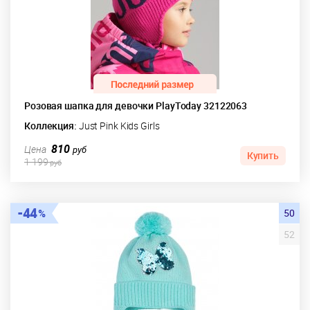
Розовая шапка для девочки PlayToday 32122063
Коллекция:
Just Pink Kids Girls
810
Цена
руб
Купить
1 199
руб
44
50
52