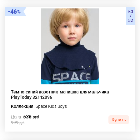
46
50
/
52
Темно-синий воротник-манишка для мальчика
PlayToday 32112096
Коллекция:
Space Kids Boys
536
Цена
руб
Купить
999
руб