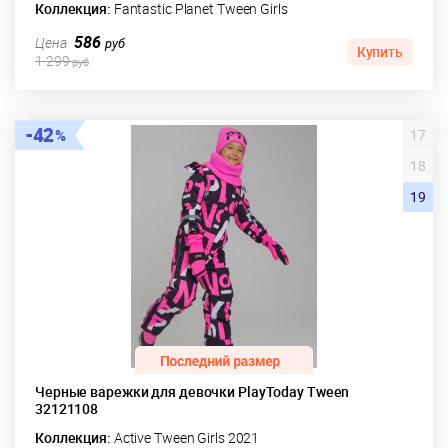
Коллекция:
Fantastic Planet Tween Girls
586
Цена
руб
Купить
1 299
руб
42
17
18
19
Черные варежки для девочки PlayToday Tween
32121108
Коллекция:
Active Tween Girls 2021