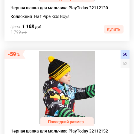
Черная шапка для мальчика PlayToday 32112130
Коллекция:
Half Pipe Kids Boys
1 108
Цена
руб
Купить
1 799
руб
59
50
52
Черная шапка для мальчика PlayToday 32112152