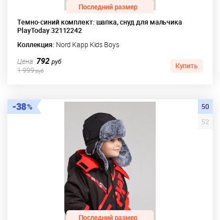
Темно-синий комплект: шапка, снуд для мальчика
PlayToday 32112242
Коллекция:
Nord Kapp Kids Boys
792
Цена
руб
Купить
1 999
руб
38
50
52