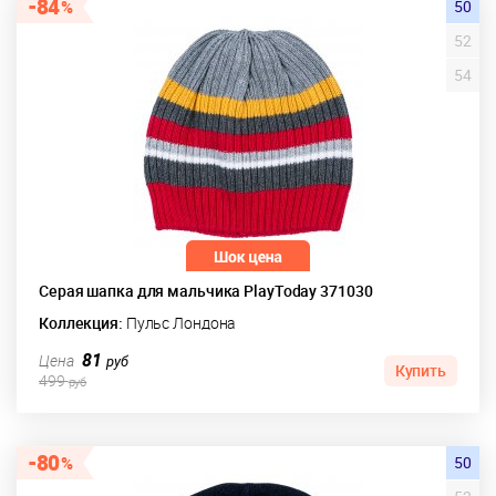
84
50
52
54
Серая шапка для мальчика PlayToday 371030
Коллекция:
Пульс Лондона
81
Цена
руб
Купить
499
руб
80
50