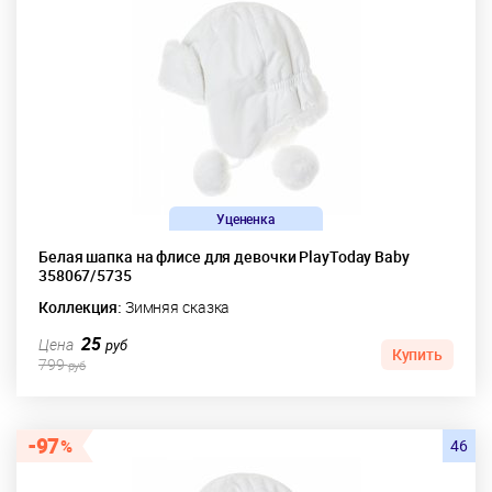
Уцененка
Белая шапка на флисе для девочки PlayToday Baby
358067/5735
Коллекция:
Зимняя сказка
25
Цена
руб
Купить
799
руб
97
46