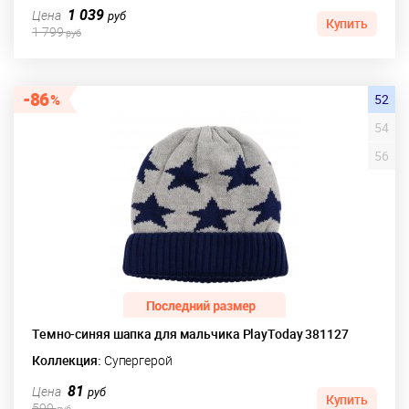
1 039
Цена
руб
Купить
1 799
руб
86
52
54
56
Темно-синяя шапка для мальчика PlayToday 381127
Коллекция:
Супергерой
81
Цена
руб
Купить
599
руб