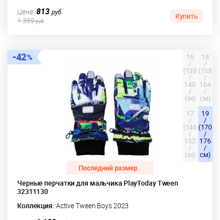
813
Цена
руб
Купить
1 399
руб
42
16
18
/
/
(128
(158
/
/
140
164
/
/
см)
см)
17
19
/
/
(146
(170
/
/
152
176
/
/
см)
см)
Черные перчатки для мальчика PlayToday Tween
32311130
Коллекция:
Active Tween Boys 2023