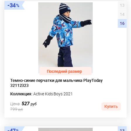
34
13
14
16
Темно-синие перчатки для мальчика PlayToday
32112323
Коллекция:
Active Kids Boys 2021
527
Цена
руб
Купить
799
руб
47
13