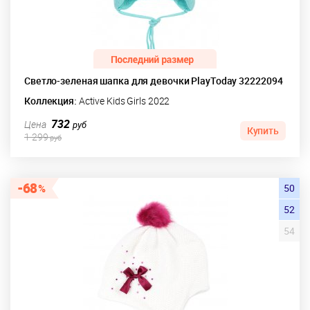
Светло-зеленая шапка для девочки PlayToday 32222094
Коллекция:
Active Kids Girls 2022
732
Цена
руб
Купить
1 299
руб
68
50
52
54