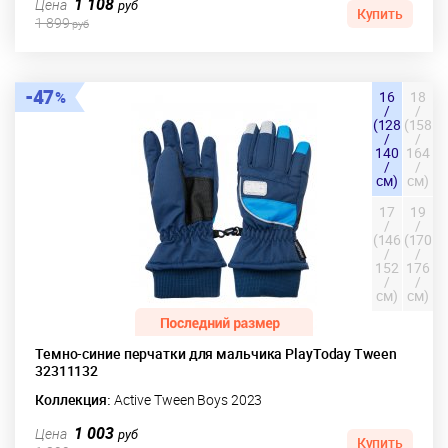
1 108
Цена
руб
Купить
1 899
руб
47
16
18
/
/
(128
(158
/
/
140
164
/
/
см)
см)
17
19
/
/
(146
(170
/
/
152
176
/
/
см)
см)
Темно-синие перчатки для мальчика PlayToday Tween
32311132
Коллекция:
Active Tween Boys 2023
1 003
Цена
руб
Купить