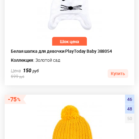
Белая шапка для девочки PlayToday Baby 388054
Коллекция:
Золотой сад
150
Цена
руб
Купить
699
руб
75
46
48
50