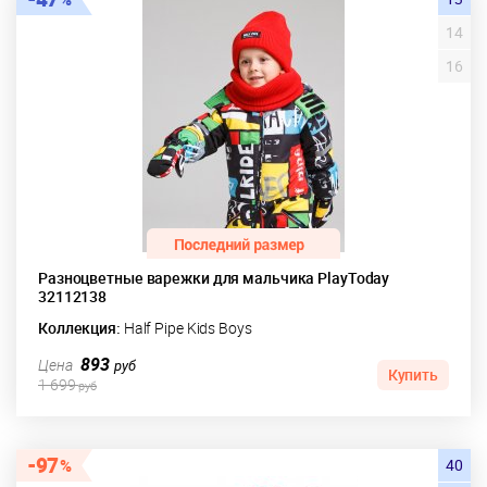
14
16
Разноцветные варежки для мальчика PlayToday
32112138
Коллекция:
Half Pipe Kids Boys
893
Цена
руб
Купить
1 699
руб
97
40