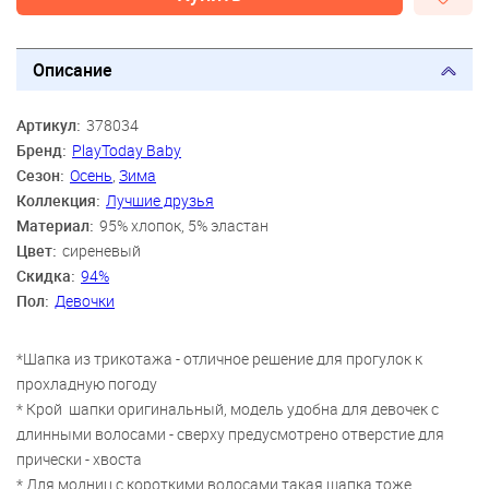
Описание
Артикул:
378034
Бренд:
PlayToday Baby
Сезон:
Осень
,
Зима
Коллекция:
Лучшие друзья
Материал:
95% хлопок, 5% эластан
Цвет:
сиреневый
Скидка:
94%
Пол:
Девочки
*Шапка из трикотажа - отличное решение для прогулок к
прохладную погоду
* Крой шапки оригинальный, модель удобна для девочек с
длинными волосами - сверху предусмотрено отверстие для
прически - хвоста
* Для модниц с короткими волосами такая шапка тоже