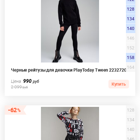
128
134
140
146
152
158
164
Черные рейтузы для девочки PlayToday Tween 22327201
990
Цена
руб
Купить
2 099
руб
62
128
134
140
146