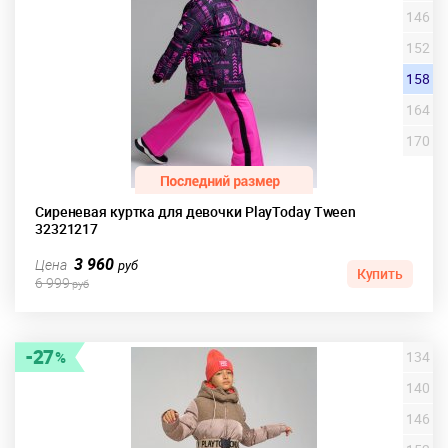
146
152
158
164
170
Сиреневая куртка для девочки PlayToday Tween
32321217
3 960
Цена
руб
Купить
6 999
руб
27
134
140
146