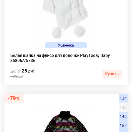
Уцененка
Белая шапка на флисе для девочки PlayToday Baby
358067/5736
25
Цена
руб
Купить
799
руб
79
134
140
146
152