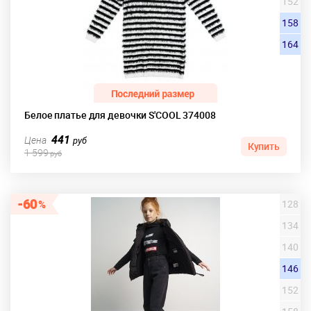
152
158
164
Белое платье для девочки S'COOL 374008
441
Цена
руб
Купить
1 599
руб
60
128
134
140
146
152