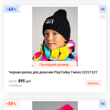
44
54
56
Черная шапка для девочки PlayToday Tween 32221527
895
Цена
руб
Купить
1 599
руб
55
54