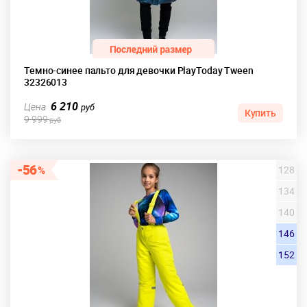
Темно-синее пальто для девочки PlayToday Tween
32326013
6 210
Цена
руб
Купить
9 999
руб
56
128
134
140
146
152