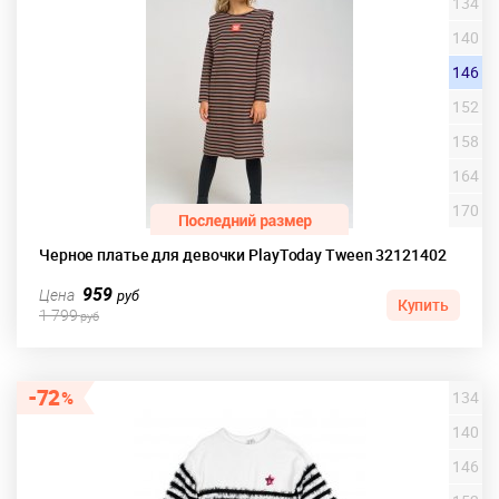
134
140
146
152
158
164
170
Черное платье для девочки PlayToday Tween 32121402
959
Цена
руб
Купить
1 799
руб
72
134
140
146