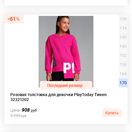
61
128
134
140
146
152
158
164
170
Розовая толстовка для девочки PlayToday Tween
32321202
908
Цена
руб
Купить
2 299
руб