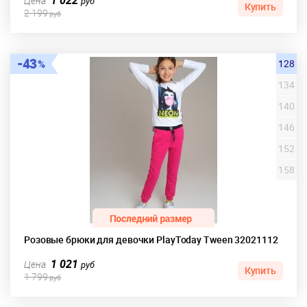
1 022
Цена
руб
Купить
2 199
руб
43
128
134
140
146
152
158
Розовые брюки для девочки PlayToday Tween 32021112
1 021
Цена
руб
Купить
1 799
руб