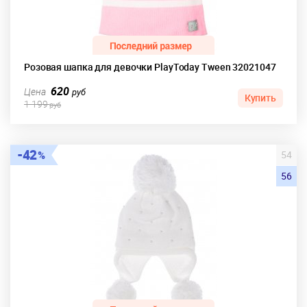
Розовая шапка для девочки PlayToday Tween 32021047
620
Цена
руб
Купить
1 199
руб
42
54
56