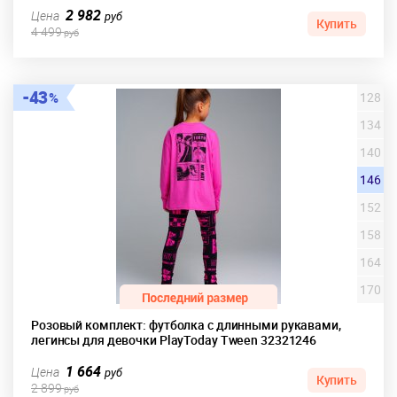
2 982
Цена
руб
Купить
4 499
руб
43
128
134
140
146
152
158
164
170
Розовый комплект: футболка с длинными рукавами,
легинсы для девочки PlayToday Tween 32321246
1 664
Цена
руб
Купить
2 899
руб