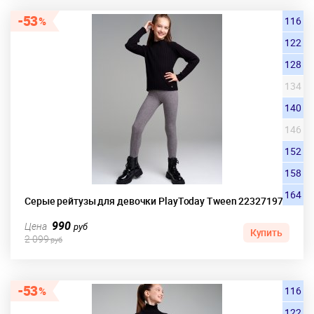
53
116
122
128
134
140
146
152
158
164
Серые рейтузы для девочки PlayToday Tween 22327197
990
Цена
руб
Купить
2 099
руб
53
116
122