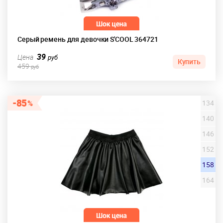
Серый ремень для девочки S'COOL 364721
39
Цена
руб
Купить
459
руб
85
134
140
146
152
158
164