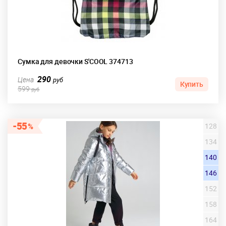
Сумка для девочки S'COOL 374713
290
Цена
руб
Купить
599
руб
55
128
134
140
146
152
158
164