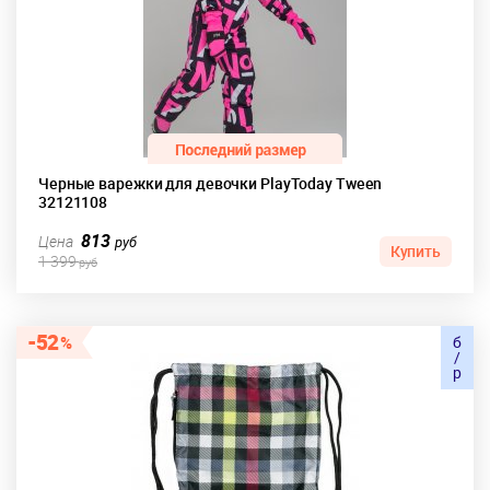
Черные варежки для девочки PlayToday Tween
32121108
813
Цена
руб
Купить
1 399
руб
52
б
/
р