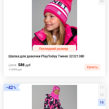
56
Шапка для девочки PlayToday Tween 32321380
586
Цена
руб
Купить
1 299
руб
42
17
18
19