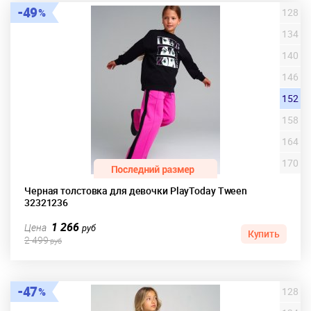
49
128
134
140
146
152
158
164
170
Черная толстовка для девочки PlayToday Tween
32321236
1 266
Цена
руб
Купить
2 499
руб
47
128