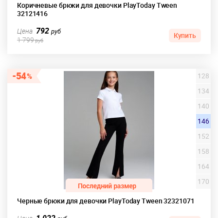
Коричневые брюки для девочки PlayToday Tween
32121416
792
Цена
руб
Купить
1 799
руб
54
128
134
140
146
152
158
164
170
Черные брюки для девочки PlayToday Tween 32321071