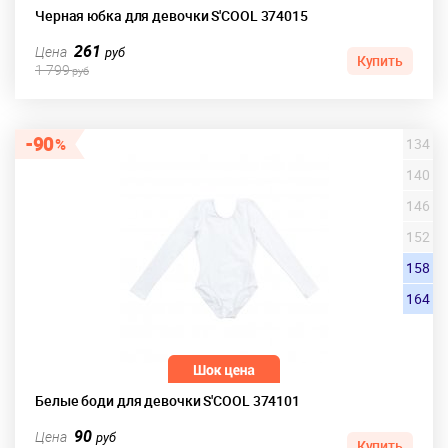
Черная юбка для девочки S'COOL 374015
261
Цена
руб
Купить
1 799
руб
90
134
140
146
152
158
164
Белые боди для девочки S'COOL 374101
90
Цена
руб
Купить