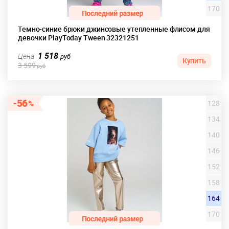
170
Темно-синие брюки джинсовые утепленные флисом для
девочки PlayToday Tween 32321251
1 518
Цена
руб
Купить
3 599
руб
56
128
134
140
146
152
158
164
170