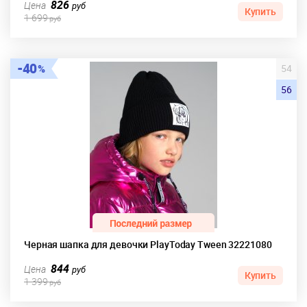
826
Цена
руб
Купить
1 699
руб
40
54
56
Черная шапка для девочки PlayToday Tween 32221080
844
Цена
руб
Купить
1 399
руб