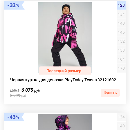
32
128
134
140
146
152
158
164
170
Черная куртка для девочки PlayToday Tween 32121602
6 075
Цена
руб
Купить
8 999
руб
43
134
140