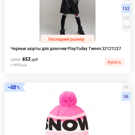
152
158
164
Черные шорты для девочки PlayToday Tween 32121227
653
Цена
руб
Купить
1 699
руб
48
54
56