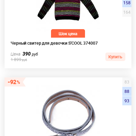
158
164
Черный свитер для девочки S'COOL 374007
390
Цена
руб
Купить
1 899
руб
92
83
88
93