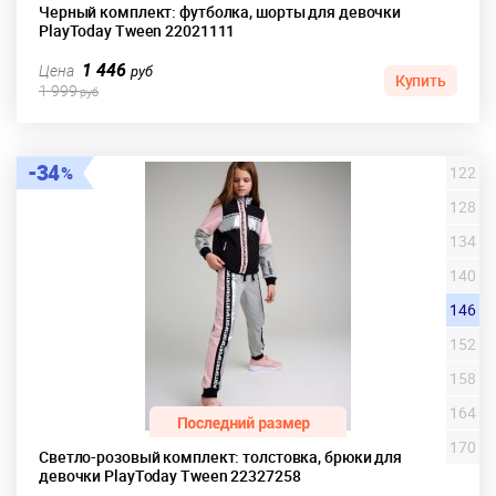
Черный комплект: футболка, шорты для девочки
PlayToday Tween 22021111
1 446
Цена
руб
Купить
1 999
руб
34
122
128
134
140
146
152
158
164
170
Светло-розовый комплект: толстовка, брюки для
девочки PlayToday Tween 22327258