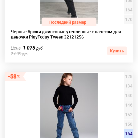
158
164
170
Черные брюки джинсовые утепленные с начесом для
девочки PlayToday Tween 32121256
1 076
Цена
руб
Купить
2 699
руб
58
128
134
140
146
152
158
164