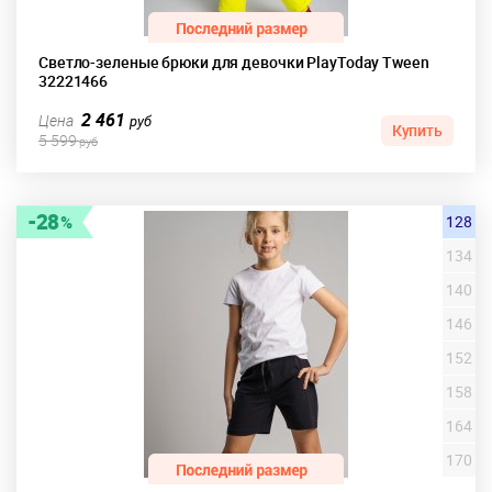
Светло-зеленые брюки для девочки PlayToday Tween
32221466
2 461
Цена
руб
Купить
5 599
руб
28
128
134
140
146
152
158
164
170