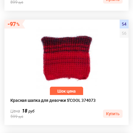
899
руб
97
54
56
Красная шапка для девочки S'COOL 374073
18
Цена
руб
Купить
599
руб