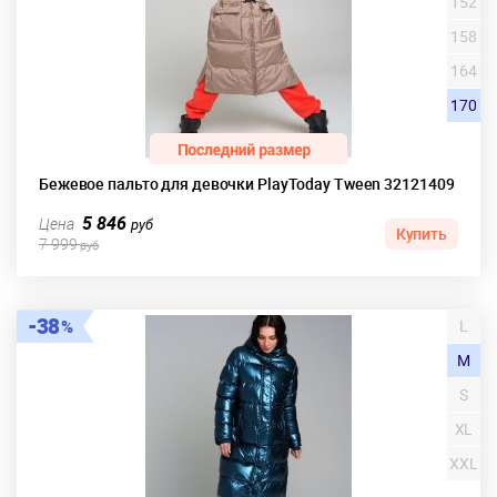
152
158
164
170
Бежевое пальто для девочки PlayToday Tween 32121409
5 846
Цена
руб
Купить
7 999
руб
38
L
M
S
XL
XXL