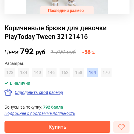
Коричневые брюки для девочки
PlayToday Tween 32121416
792
Цена:
руб
1 799 руб
-56
%
Размеры:
128
134
140
146
152
158
164
170
В наличии
Определить свой размер
Бонусы за покупку:
792 балла
Подробнее о программе лояльности
Купить