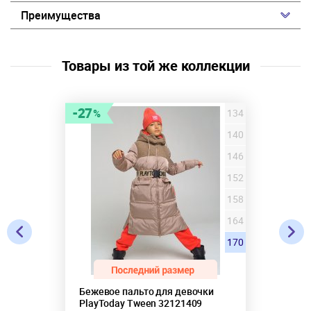
Преимущества
Товары из той же коллекции
27
134
140
146
152
158
164
170
Бежевое пальто для девочки
PlayToday Tween 32121409