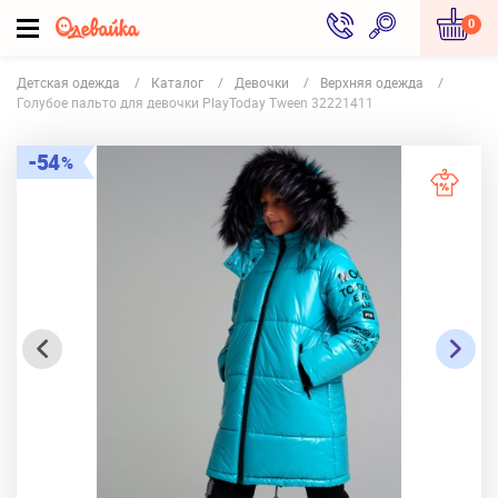
0
Детская одежда
Каталог
Девочки
Верхняя одежда
Голубое пальто для девочки PlayToday Tween 32221411
54