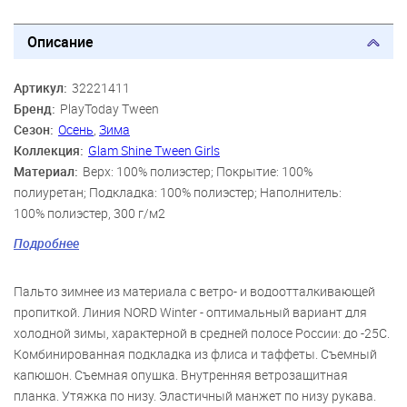
Описание
Артикул:
32221411
Бренд:
PlayToday Tween
Сезон:
Осень
,
Зима
Коллекция:
Glam Shine Tween Girls
Материал:
Верх: 100% полиэстер; Покрытие: 100%
полиуретан; Подкладка: 100% полиэстер; Наполнитель:
100% полиэстер, 300 г/м2
Цвет:
голубой
Подробнее
Скидка:
54%
Пол:
Девочки
Пальто зимнее из материала c ветро- и водоотталкивающей
пропиткой. Линия NORD Winter - оптимальный вариант для
холодной зимы, характерной в средней полосе России: до -25С.
Комбинированная подкладка из флиса и таффеты. Съемный
капюшон. Съемная опушка. Внутренняя ветрозащитная
планка. Утяжка по низу. Эластичный манжет по низу рукава.