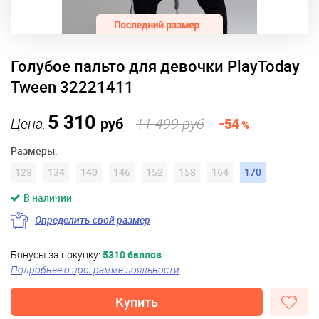
Голубое пальто для девочки PlayToday
Tween 32221411
5 310
Цена:
руб
11 499 руб
-54
%
Размеры:
128
134
140
146
152
158
164
170
В наличии
Определить свой размер
Бонусы за покупку:
5310 баллов
Подробнее о программе лояльности
Купить