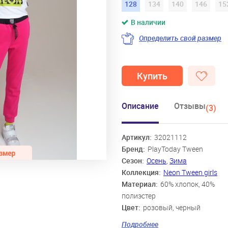
128
134
140
146
15
В наличии
Определить свой размер
Купить
Описание
Отзывы
(3)
Артикул:
32021112
Бренд:
PlayToday Tween
Сезон:
Осень
,
Зима
Коллекция:
Neon Tween girls
Материал:
60% хлопок, 40%
полиэстер
Цвет:
розовый, черный
Скидка:
43%
Подробнее