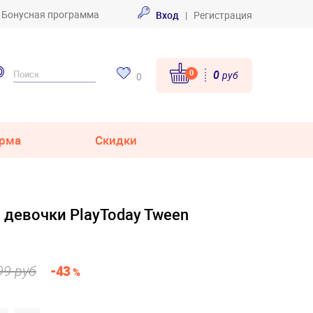
Бонусная программа
Вход
|
Регистрация
0
0
руб
0
рма
Скидки
 девочки PlayToday Tween
99 руб
-43
%