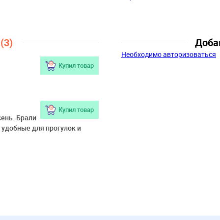
Пол:
Девочки
ы
(3)
Доба
Необходимо авторизоваться
Купил товар
Купил товар
сень. Брали
 удобные для прогулок и