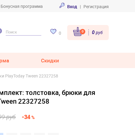
Бонусная программа
Вход
|
Регистрация
0
0
руб
0
рма
Скидки
ки PlayToday Tween 22327258
мплект: толстовка, брюки для
 Tween 22327258
99 руб
-34
%