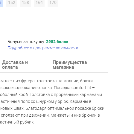
6
152
158
164
170
Бонусы за покупку:
2982 балла
Подробнее о программе лояльности
Доставка и
Преимущества
оплата
магазина
мплект из футера: толстовка на молнии, брюки.
сокое содержание хлопка. Посадка comfort fit –
ободный крой. Толстовка с прорезными карманами.
астичный пояс со шнурком у брюк. Карманы в
ковых швах. Благодаря оптимальной посадке брюки
 сползают при движении. Манжеты и низ брючин в
астичный рубчик.