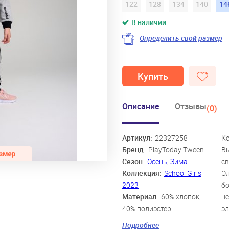
122
128
134
140
14
В наличии
Определить свой размер
Купить
Описание
Отзывы
(0)
Артикул:
22327258
Ко
Бренд:
PlayToday Tween
Вы
Сезон:
Осень
,
Зима
св
Коллекция:
School Girls
Эл
2023
бо
Материал:
60% хлопок,
не
40% полиэстер
эл
Цвет:
серый, светло-
Подробнее