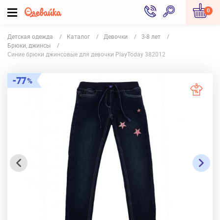
0
Детская одежда
Каталог
Девочки
3-8 лет
Брюки, джинсы
Синие брюки джинсовые для девочки PlayToday 382012
77