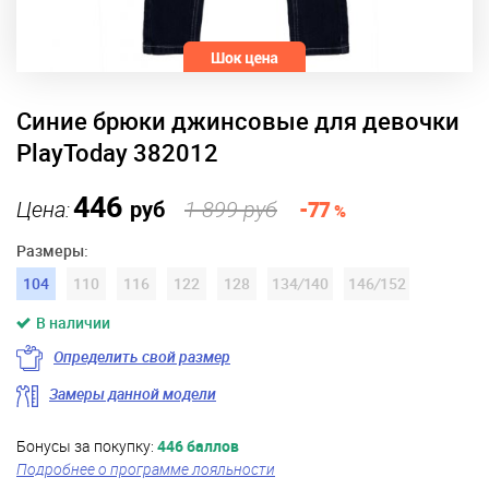
Синие брюки джинсовые для девочки
PlayToday 382012
446
Цена:
руб
1 899 руб
-77
%
Размеры:
104
110
116
122
128
134
/
140
146
/
152
В наличии
Определить свой размер
Замеры данной модели
Бонусы за покупку:
446 баллов
Подробнее о программе лояльности