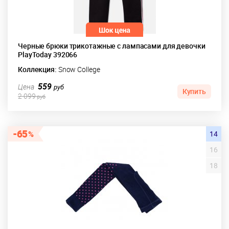
Черные брюки трикотажные с лампасами для девочки
PlayToday 392066
Коллекция:
Snow College
559
Цена
руб
Купить
2 099
руб
65
14
16
18