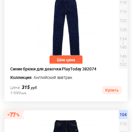
110
116
122
128
134
/
140
146
/
152
Синие брюки для девочки PlayToday 382074
Коллекция:
Английский завтрак
315
Цена
руб
Купить
1 599
руб
77
104
110