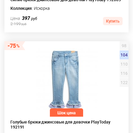
Коллекция:
Искорка
397
Цена
руб
Купить
2 199
руб
75
98
104
110
116
122
Голубые брюки джинсовые для девочки PlayToday
192191