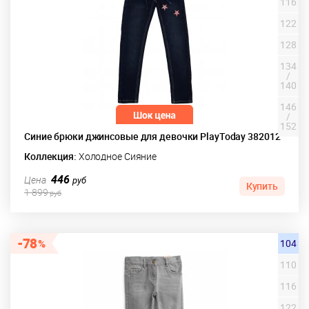
116
122
128
134
/
140
146
/
152
Синие брюки джинсовые для девочки PlayToday 382012
Коллекция:
Холодное Сияние
446
Цена
руб
Купить
1 899
руб
78
104
110
116
122