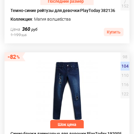
/
152
Темно-синие рейтузы для девочки PlayToday 382136
Коллекция:
Магия волшебства
360
Цена
руб
Купить
1 199
руб
82
98
104
110
116
122
Синие брюки джинсовые для девочки PlayToday 192005