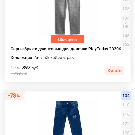
128
134
/
140
146
/
152
Серые брюки джинсовые для девочки PlayToday 382065
Коллекция:
Английский завтрак
397
Цена
руб
Купить
1 799
руб
78
104
110
116
122
128