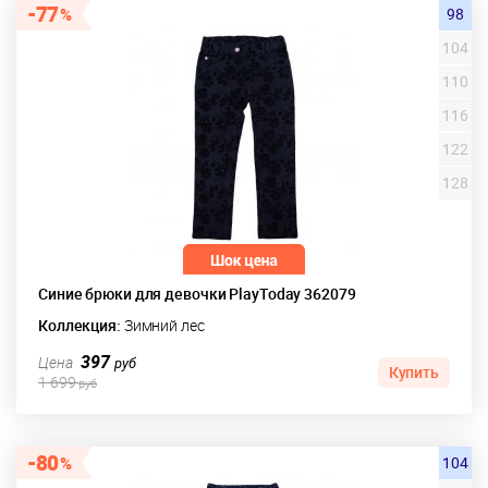
77
98
104
110
116
122
128
Синие брюки для девочки PlayToday 362079
Коллекция:
Зимний лес
397
Цена
руб
Купить
1 699
руб
80
104