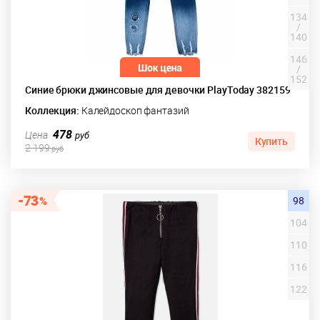
134
/
140
146
/
152
Синие брюки джинсовые для девочки PlayToday 382159
Коллекция:
Калейдоскоп фантазий
478
Цена
руб
Купить
2 199
руб
73
98
104
110
116
122