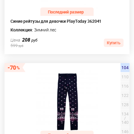
Синие рейтузы для девочки PlayToday 362041
Коллекция:
Зимний лес
208
Цена
руб
Купить
599
руб
70
104
110
116
122
128
134
/
140
146