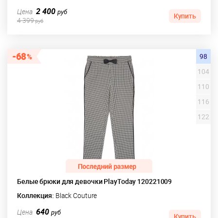
2 400
Цена
руб
Купить
4 399
руб
68
98
104
110
116
122
Белые брюки для девочки PlayToday 120221009
Коллекция:
Black Couture
640
Цена
руб
Купить