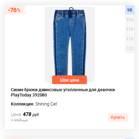
76
98
104
110
116
122
Синие брюки джинсовые утепленные для девочки
PlayToday 392080
Коллекция:
Shining Cat
478
Цена
руб
Купить
1 999
руб