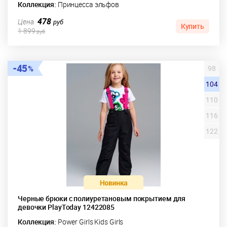
Коллекция:
Принцесса эльфов
478
Цена
руб
Купить
1 899
руб
45
98
104
110
116
122
Черные брюки с полиуретановым покрытием для
девочки PlayToday 12422085
Коллекция:
Power Girls Kids Girls