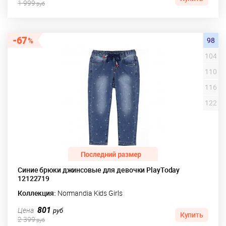
1 999
руб
67
98
104
110
116
122
Синие брюки джинсовые для девочки PlayToday
12122719
Коллекция:
Normandia Kids Girls
801
Цена
руб
Купить
2 399
руб