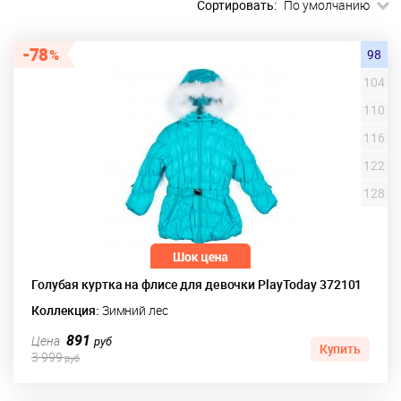
Сортировать:
По умолчанию
78
98
104
110
116
122
128
Голубая куртка на флисе для девочки PlayToday 372101
Коллекция:
Зимний лес
891
Цена
руб
Купить
3 999
руб