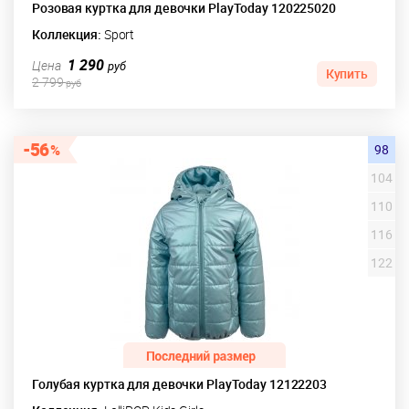
Розовая куртка для девочки PlayToday 120225020
Коллекция:
Sport
1 290
Цена
руб
Купить
2 799
руб
56
98
104
110
116
122
Голубая куртка для девочки PlayToday 12122203