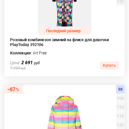
122
Розовый комбинезон зимний на флисе для девочки
PlayToday 392106
Коллекция:
Art Free
2 691
Цена
руб
Купить
7 299
руб
67
98
104
110
116
122