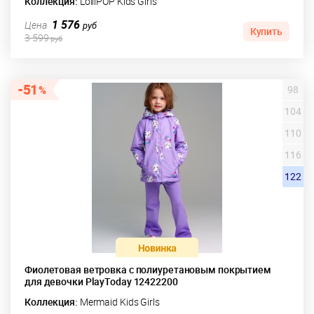
Коллекция:
LolliPOP Kids Girls
1 576
Цена
руб
Купить
3 599
руб
51
98
104
110
116
122
Фиолетовая ветровка с полиуретановым покрытием
для девочки PlayToday 12422200
Коллекция:
Mermaid Kids Girls