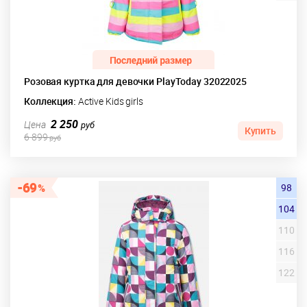
Розовая куртка для девочки PlayToday 32022025
Коллекция:
Active Kids girls
2 250
Цена
руб
Купить
6 899
руб
69
98
104
110
116
122