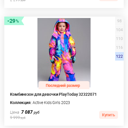
29
98
104
110
116
122
Комбинезон для девочки PlayToday 32322071
Коллекция:
Active Kids Girls 2023
7 087
Цена
руб
Купить
9 999
руб