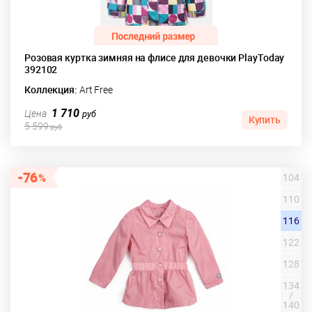
Розовая куртка зимняя на флисе для девочки PlayToday
392102
Коллекция:
Art Free
1 710
Цена
руб
Купить
5 599
руб
76
104
110
116
122
128
134
/
140