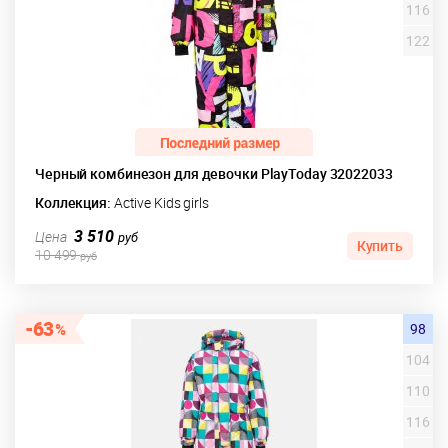
116
122
Черный комбинезон для девочки PlayToday 32022033
Коллекция:
Active Kids girls
3 510
Цена
руб
Купить
10 499
руб
63
98
104
110
116