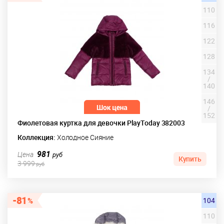
110
116
122
128
134
/
140
146
/
152
Фиолетовая куртка для девочки PlayToday 382003
Коллекция:
Холодное Сияние
981
Цена
руб
Купить
3 999
руб
81
104
110