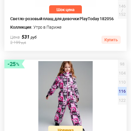
146
/
152
Светло-розовый плащ для девочки PlayToday 182056
Коллекция:
Утро в Париже
531
Цена
руб
Купить
2 199
руб
25
98
104
110
116
122