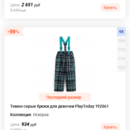
2 651
Цена
руб
Купить
5 399
руб
59
98
104
110
116
122
Темно-серые брюки для девочки PlayToday 192061
Коллекция:
Искорка
934
Цена
руб
Купить
2 299
руб