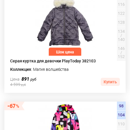
116
122
128
134
/
140
146
/
152
Серая куртка для девочки PlayToday 382103
Коллекция:
Магия волшебства
891
Цена
руб
Купить
4 599
руб
67
98
104
110