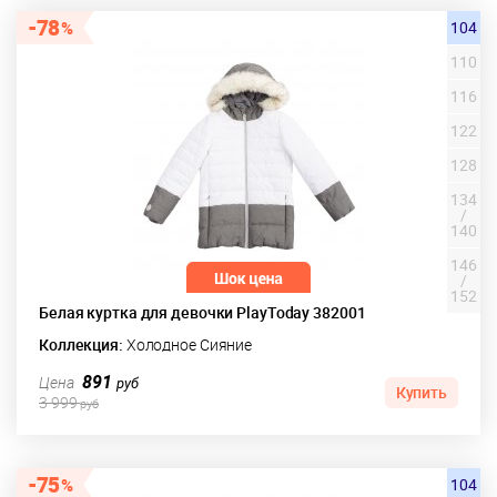
78
104
110
116
122
128
134
/
140
146
/
152
Белая куртка для девочки PlayToday 382001
Коллекция:
Холодное Сияние
891
Цена
руб
Купить
3 999
руб
75
104