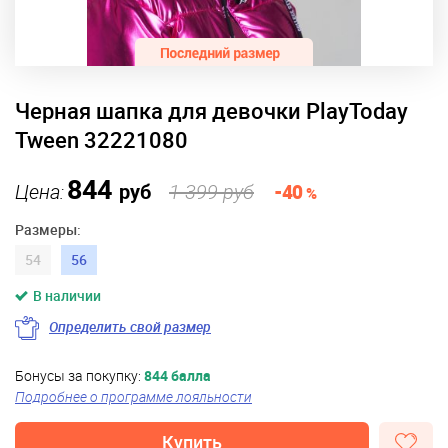
Черная шапка для девочки PlayToday
Tween 32221080
844
Цена:
руб
1 399 руб
-40
%
Размеры:
54
56
В наличии
Определить свой размер
Бонусы за покупку:
844 балла
Подробнее о программе лояльности
Купить