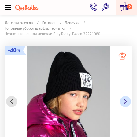
0
Детская одежда
Каталог
Девочки
Головные уборы, шарфы, перчатки
Черная шапка для девочки PlayToday Tween 32221080
40