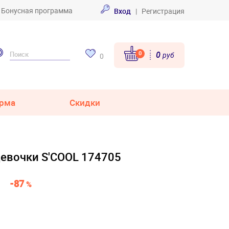
Бонусная программа
Вход
|
Регистрация
0
0
руб
0
рма
Скидки
девочки S'COOL 174705
-87
%