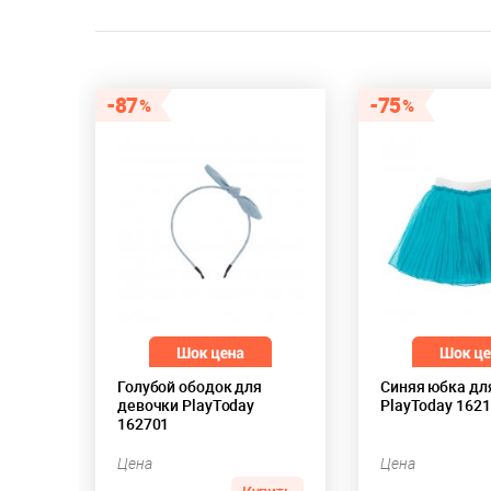
87
75
Голубой ободок для
Синяя юбка дл
девочки PlayToday
PlayToday 162
162701
Цена
Цена