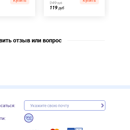
Купить
Купить
249
руб
119
руб
вить отзыв или вопрос
саться:
ти: