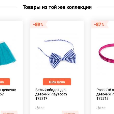
Товары из той же коллекции
89
87
я девочки
Белый ободок для
Розовый о
157
девочки PlayToday
девочки P
172717
172715
Цена
Цена