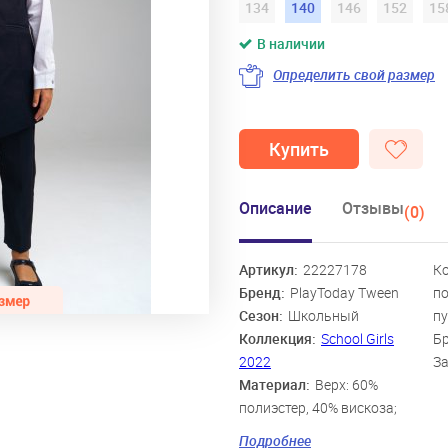
134
140
146
152
15
В наличии
Определить свой размер
Купить
Описание
Отзывы
(0)
Артикул:
22227178
Ко
Бренд:
PlayToday Tween
по
Сезон:
Школьный
пу
Коллекция:
School Girls
Бр
2022
За
Материал:
Верх: 60%
полиэстер, 40% вискоза;
Подкладка: 55%
Подробнее