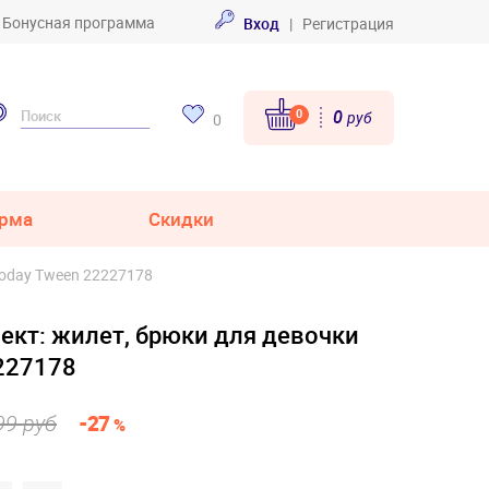
Бонусная программа
Вход
|
Регистрация
0
0
руб
0
рма
Скидки
Today Tween 22227178
ект: жилет, брюки для девочки
2227178
99 руб
-27
%