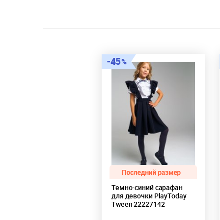
45
Темно-синий сарафан
для девочки PlayToday
Tween 22227142