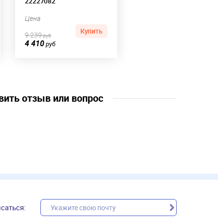
22227082
Цена
Купить
9 239
руб
4 410
руб
вить отзыв или вопрос
саться: