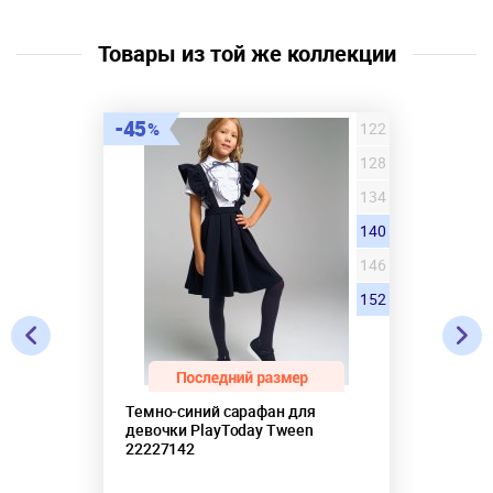
Товары из той же коллекции
45
122
128
134
140
146
152
Темно-синий сарафан для
девочки PlayToday Tween
22227142