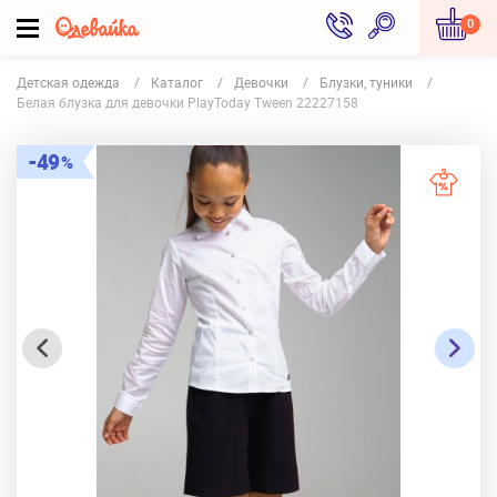
0
Детская одежда
Каталог
Девочки
Блузки, туники
Белая блузка для девочки PlayToday Tween 22227158
49