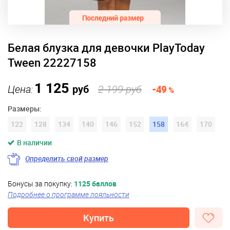
Белая блузка для девочки PlayToday
Tween 22227158
1 125
Цена:
руб
2 199 руб
-49
%
Размеры:
122
128
134
140
146
152
158
164
170
В наличии
Определить свой размер
Бонусы за покупку:
1125 баллов
Подробнее о программе лояльности
Купить