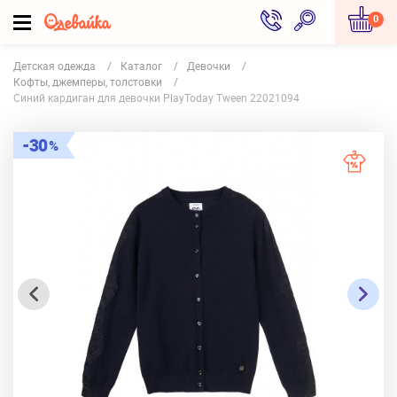
0
Детская одежда
Каталог
Девочки
Кофты, джемперы, толстовки
Синий кардиган для девочки PlayToday Tween 22021094
30