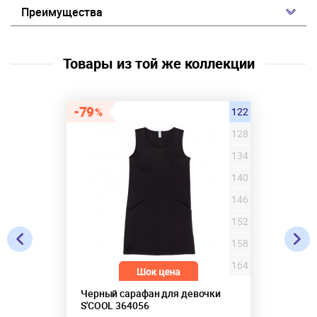
Преимущества
Товары из той же коллекции
79
122
128
134
140
146
152
158
164
Черный сарафан для девочки
S'COOL 364056