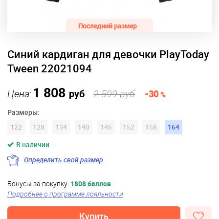
Синий кардиган для девочки PlayToday
Tween 22021094
1 808
Цена:
руб
2 599 руб
-30
%
Размеры:
122
128
134
140
146
152
158
164
В наличии
Определить свой размер
Бонусы за покупку:
1808 баллов
Подробнее о программе лояльности
Купить