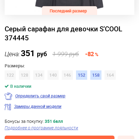
Серый сарафан для девочки S'COOL
374445
351
Цена:
руб
1 999 руб
-82
%
Размеры:
122
128
134
140
146
152
158
164
В наличии
Определить свой размер
Замеры данной модели
Бонусы за покупку:
351 балл
Подробнее о программе лояльности