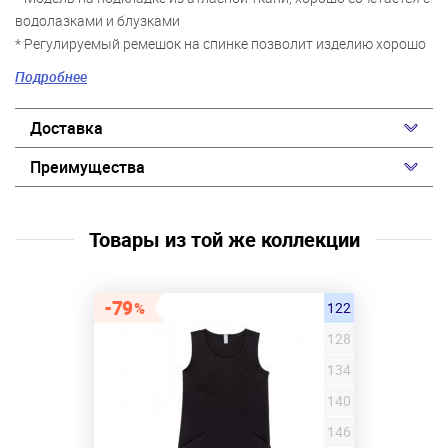
водолазками и блузками
* Регулируемый ремешок на спинке позволит изделию хорошо
"сесть" по фигуре
Подробнее
* Юбка со "встречными" складками
*Преимущества: Удобная застежка - молния расположена на
Доставка
передней части сарафана
*Сарафан дополнен вшивными карманами
Преимущества
*Свободный крой не сковывает движений ребенка
* Удобная одежда для школы
Товары из той же коллекции
79
122
128
134
140
146