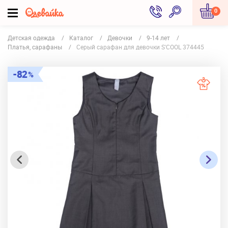
0
Детская одежда
Каталог
Девочки
9-14 лет
Платья, сарафаны
Серый сарафан для девочки S'COOL 374445
82