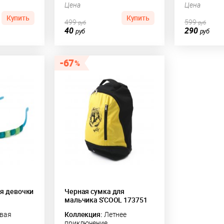
Цена
Цена
Купить
Купить
499
599
руб
руб
40
290
руб
руб
67
ля девочки
Черная сумка для
мальчика S'COOL 173751
вая
Коллекция:
Летнее
приключение