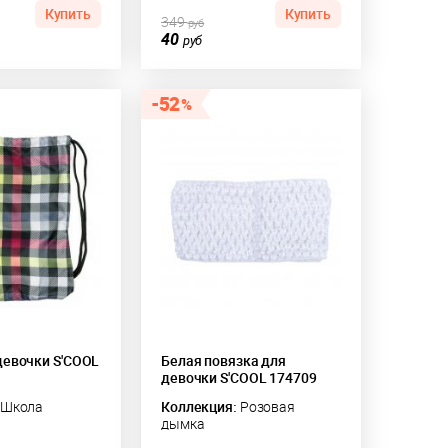
Купить
Купить
349
руб
40
руб
52
девочки S'COOL
Белая повязка для
девочки S'COOL 174709
Школа
Коллекция:
Розовая
дымка