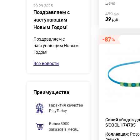
Цена
29 29 2025
Поздравляем с
459
руб
39
наступающим
руб
Новым Годом!
87
Поздравляем с
наступающим Новым
Годом!
Все новости
Преимущества
Гарантия качества
PlayToday
Синий ободок д
Более 8000
S'COOL 174705
заказов в месяц
Коллекция:
Розо
дымка