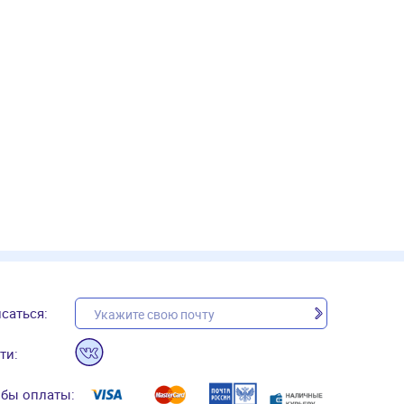
саться:
ти:
бы оплаты: