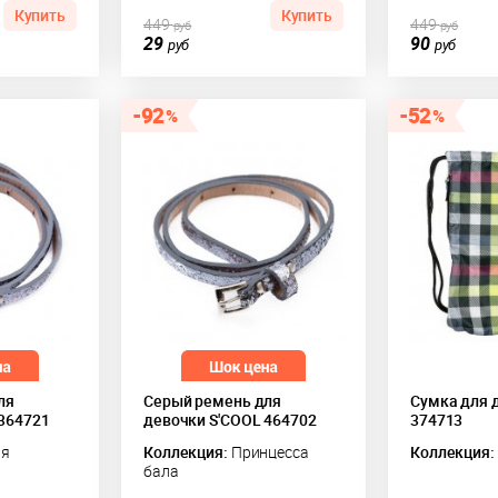
Купить
Купить
449
449
руб
руб
29
90
руб
руб
92
52
ля
Серый ремень для
Сумка для 
 364721
девочки S'COOL 464702
374713
ия
Коллекция:
Принцесса
Коллекция:
бала