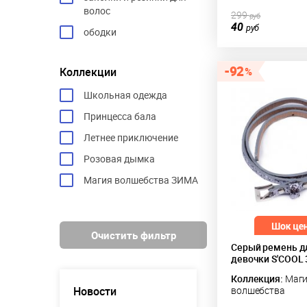
волос
299
руб
40
руб
ободки
92
Коллекции
Школьная одежда
Принцесса бала
Летнее приключение
Розовая дымка
Магия волшебства ЗИМА
Очистить фильтр
Серый ремень д
девочки S'COOL
Коллекция:
Маг
Новости
волшебства