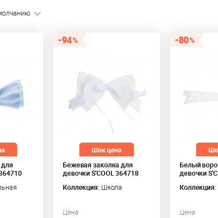
молчанию
94
80
 для
Бежевая заколка для
Белый воро
 364710
девочки S'COOL 364718
девочки S'
ьная
Коллекция:
Школа
Коллекция:
Цена
Цена