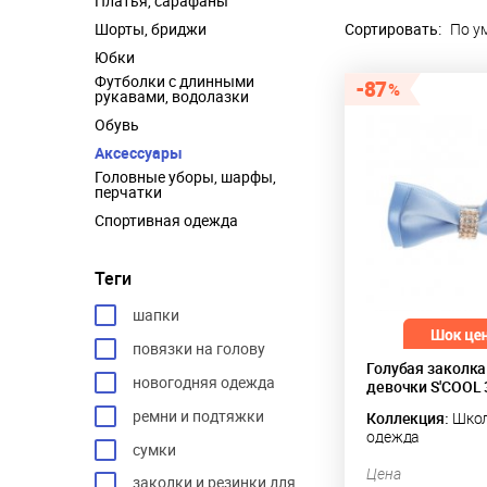
Платья, сарафаны
Шорты, бриджи
Сортировать:
По у
Юбки
Футболки с длинными
87
рукавами, водолазки
Обувь
Аксессуары
Головные уборы, шарфы,
перчатки
Спортивная одежда
Теги
шапки
повязки на голову
Голубая заколка
новогодняя одежда
девочки S'COOL
ремни и подтяжки
Коллекция:
Школ
одежда
сумки
Цена
заколки и резинки для