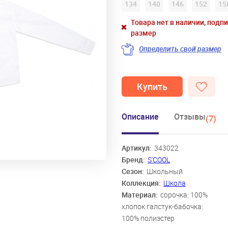
134
140
146
152
15
Товара нет в наличии, подп
размер
Определить свой размер
Купить
Описание
Отзывы
(7)
Артикул:
343022
Бренд:
S'COOL
Сезон:
Школьный
Коллекция:
Школа
Материал:
сорочка: 100%
хлопок галстук-бабочка:
100% полиэстер