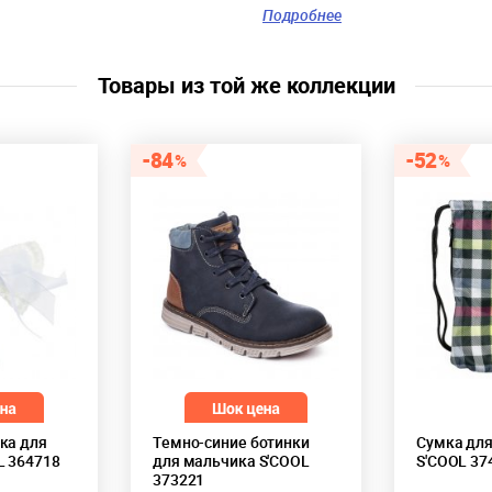
Цвет:
белый, синий
Подробнее
Скидка:
28%
Пол:
Мальчики
Возраст:
9 лет, 10 лет, 11
Товары из той же коллекции
лет, 12 лет, 13 лет, 14 лет
84
52
ка для
Темно-синие ботинки
Сумка для
L 364718
для мальчика S'COOL
S'COOL 37
373221