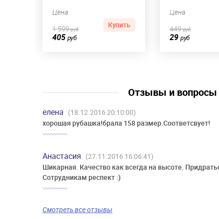
Цена
Цена
пить
Купить
1 599
449
руб
руб
405
29
руб
руб
Отзывы и вопрос
елена
(18.12.2016 20:10:00)
хорошая рубашка!брала 158 размер.Соответсвует!
Анастасия
(27.11.2016 16:06:41)
Шикарная. Качество как всегда на высоте. Придратьс
Сотрудникам респект :)
Смотреть все отзывы