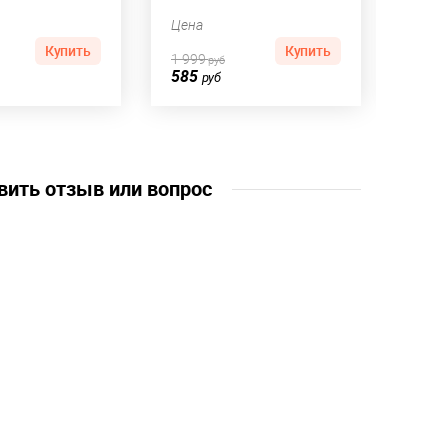
Цена
Цена
Купить
Купить
1 999
449
руб
р
585
90
руб
ру
вить отзыв или вопрос