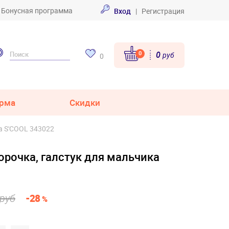
Бонусная программа
Вход
|
Регистрация
0
0
руб
0
рма
Скидки
а S'COOL 343022
орочка, галстук для мальчика
 руб
-28
%