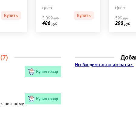
Цена
Цена
Купить
Купить
3 099
599
руб
руб
486
290
руб
руб
ы
(7)
Доба
Необходимо авторизоваться
Купил товар
Купил товар
я не к чему.