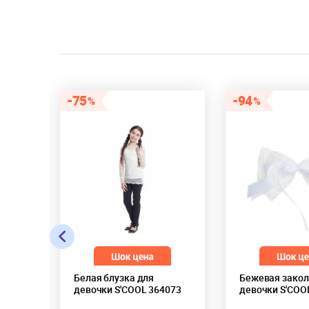
75
94
Белая блузка для
Бежевая закол
4711
девочки S'COOL 364073
девочки S'COO