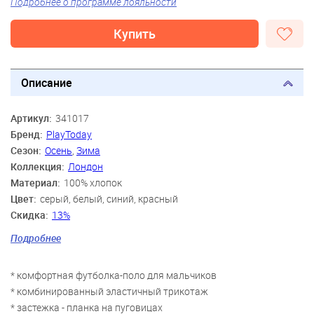
Подробнее о программе лояльности
Купить
Описание
Артикул:
341017
Бренд:
PlayToday
Сезон:
Осень
,
Зима
Коллекция:
Лондон
Материал:
100% хлопок
Цвет:
серый, белый, синий, красный
Скидка:
13%
Пол:
Мальчики
Подробнее
Возраст:
3 года, 4 года, 5 лет, 6 лет, 7 лет, 8 лет
* комфортная футболка-поло для мальчиков
* комбинированный эластичный трикотаж
* застежка - планка на пуговицах