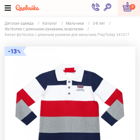
0
Детская одежда
Каталог
Мальчики
3-8 лет
Футболки с длинными рукавами, водолазки
Белая футболка с длинным рукавом для мальчика PlayToday 341017
13