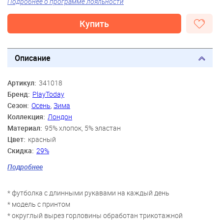
Подробнее о программе лояльности
Купить
Описание
Артикул:
341018
Бренд:
PlayToday
Сезон:
Осень
,
Зима
Коллекция:
Лондон
Материал:
95% хлопок, 5% эластан
Цвет:
красный
Скидка:
29%
Пол:
Мальчики
Подробнее
Возраст:
3 года, 4 года, 5 лет, 6 лет, 7 лет, 8 лет
* футболка с длинными рукавами на каждый день
* модель с принтом
* округлый вырез горловины обработан трикотажной