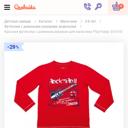
0
Детская одежда
Каталог
Мальчики
3-8 лет
Футболки с длинными рукавами, водолазки
Красная футболка с длинным рукавом для мальчика PlayToday 341018
29