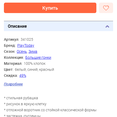
Купить
Описание
Артикул:
341025
Бренд:
PlayToday
Сезон:
Осень
,
Зима
Коллекция:
Большие гонки
Материал:
100% хлопок
Цвет:
белый, синий, красный
Скидка:
49%
Пол:
Мальчики
Подробнее
Возраст:
3 года, 4 года, 5 лет, 6 лет, 7 лет, 8 лет
* стильная рубашка
* рисунок в яркую клетку
* отложной воротник со стойкой классической формы
* застежка -пуговицы