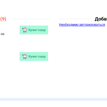
Пол:
Мальчики
Возраст:
3 года, 4 года, 5 лет, 6 
8 лет
ы
(9)
Доба
Необходимо авторизоваться
Купил товар
 не
Купил товар