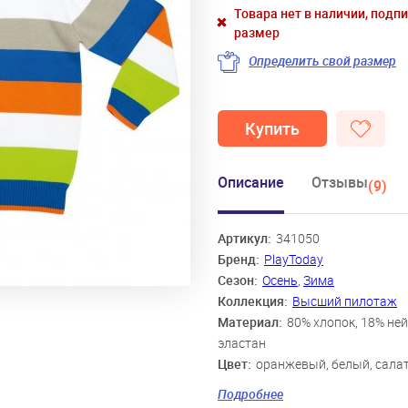
Товара нет в наличии, подп
размер
Определить свой размер
Купить
Описание
Отзывы
(9)
Артикул:
341050
Бренд:
PlayToday
Сезон:
Осень
,
Зима
Коллекция:
Высший пилотаж
Материал:
80% хлопок, 18% ней
эластан
Цвет:
оранжевый, белый, сала
синий, хаки
Подробнее
Скидка:
42%