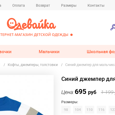
а
Оплата
Возврат
Размеры
Контакты
ТЕРНЕТ-МАГАЗИН ДЕТСКОЙ ОДЕЖДЫ
вочки
Мальчики
Школьная фо
т
Кофты, джемперы, толстовки
Синий джемпер для мальчика
Синий джемпер для
695
Цена:
руб
1 199
Размеры:
98
104
110
116
12