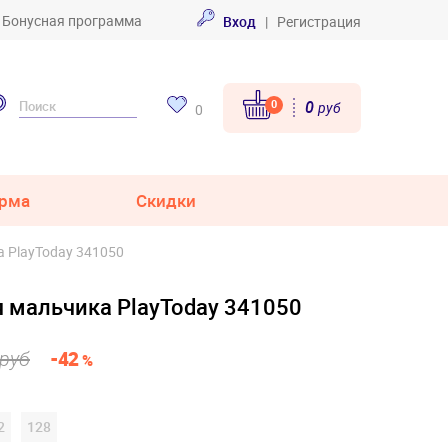
Бонусная программа
Вход
|
Регистрация
0
0
руб
0
рма
Скидки
 PlayToday 341050
 мальчика PlayToday 341050
 руб
-42
%
2
128