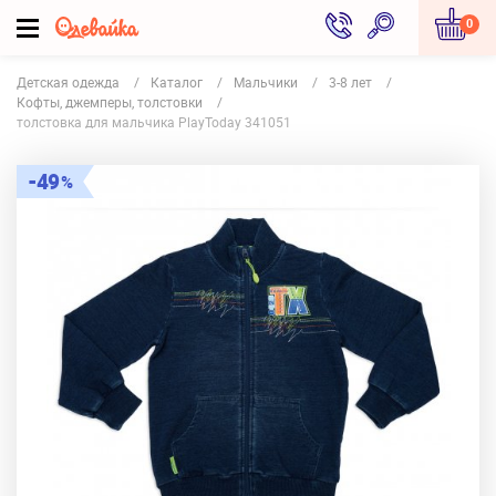
0
Детская одежда
Каталог
Мальчики
3-8 лет
Кофты, джемперы, толстовки
толстовка для мальчика PlayToday 341051
49