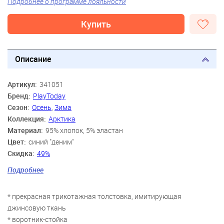
Подробнее о программе лояльности
Купить
Описание
Артикул:
341051
Бренд:
PlayToday
Сезон:
Осень
,
Зима
Коллекция:
Арктика
Материал:
95% хлопок, 5% эластан
Цвет:
синий "деним"
Скидка:
49%
Пол:
Мальчики
Подробнее
Возраст:
3 года, 4 года, 5 лет, 6 лет, 7 лет, 8 лет
* прекрасная трикотажная толстовка, имитирующая
джинсовую ткань
* воротник-стойка