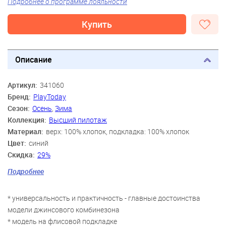
Подробнее о программе лояльности
Купить
Описание
Артикул:
341060
Бренд:
PlayToday
Сезон:
Осень
,
Зима
Коллекция:
Высший пилотаж
Материал:
верх: 100% хлопок, подкладка: 100% хлопок
Цвет:
синий
Скидка:
29%
Пол:
Мальчики
Подробнее
Возраст:
3 года, 4 года, 5 лет, 6 лет, 7 лет, 8 лет
* универсальность и практичность - главные достоинства
модели джинсового комбинезона
* модель на флисовой подкладке