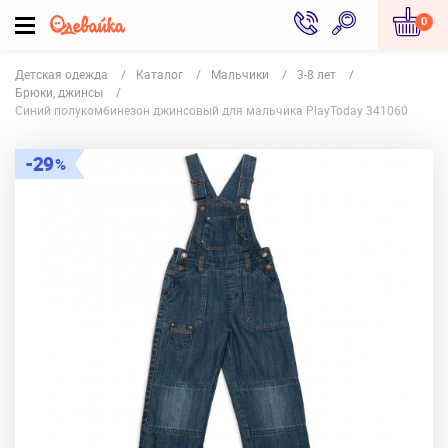
0
Детская одежда
Каталог
Мальчики
3-8 лет
Брюки, джинсы
Синий полукомбинезон джинсовый для мальчика PlayToday 341060
29