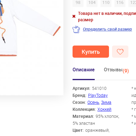
98
104
110
116
12
Товара нет в наличии, подп
размер
Определить свой размер
Купить
Описание
Отзывы
(9)
Артикул:
541010
* 
Бренд:
PlayToday
ид
Сезон:
Осень
,
Зима
пр
Коллекция:
Хоккей
* 
Материал:
95% хлопок,
* 
5% эластан
* 
Цвет:
оранжевый,