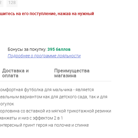
2
128
ишитесь на его поступление, нажав на нужный
Бонусы за покупку:
395 баллов
Подробнее о программе лояльности
Доставка и
Преимущества
оплата
магазина
комфортная футболка для мальчика - является
еальным вариантом как для детского сада, так и для
огулок
горловина со вставкой из мягкой трикотажной резинки
манжеты и низ с эффектом 2 в 1
интересный принт героя на полочке и спинке