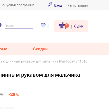
Бонусная программа
Вход
|
Регистрация
0
0
руб
0
рма
Скидки
а с длинным рукавом для мальчика PlayToday 541010
длинным рукавом для мальчика
уб
-28
%