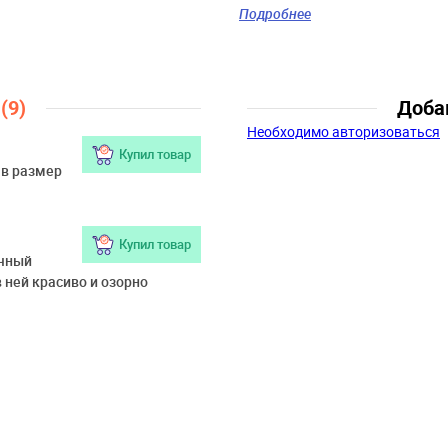
белый
Подробнее
Скидка:
28%
Пол:
Мальчики
Возраст:
3 года, 4 года,
5 лет, 6 лет, 7 лет, 8 лет
ы
(9)
Доба
Персонаж:
Микки Маус
Необходимо авторизоваться
и друзья
Купил товар
 в размер
Купил товар
ычный
 ней красиво и озорно