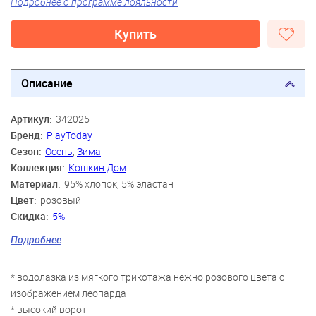
Подробнее о программе лояльности
Купить
Описание
Артикул:
342025
Бренд:
PlayToday
Сезон:
Осень
,
Зима
Коллекция:
Кошкин Дом
Материал:
95% хлопок, 5% эластан
Цвет:
розовый
Скидка:
5%
Пол:
Девочки
Подробнее
Возраст:
3 года, 4 года, 5 лет, 6 лет, 7 лет, 8 лет
* водолазка из мягкого трикотажа нежно розового цвета с
изображением леопарда
* высокий ворот