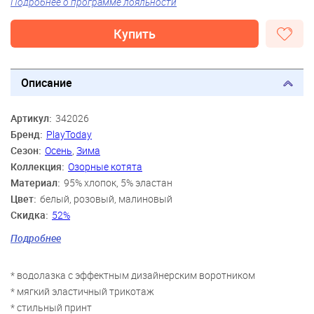
Подробнее о программе лояльности
Купить
Описание
Артикул:
342026
Бренд:
PlayToday
Сезон:
Осень
,
Зима
Коллекция:
Озорные котята
Материал:
95% хлопок, 5% эластан
Цвет:
белый, розовый, малиновый
Скидка:
52%
Пол:
Девочки
Подробнее
Возраст:
3 года, 4 года, 5 лет, 6 лет, 7 лет, 8 лет
* водолазка с эффектным дизайнерским воротником
* мягкий эластичный трикотаж
* стильный принт