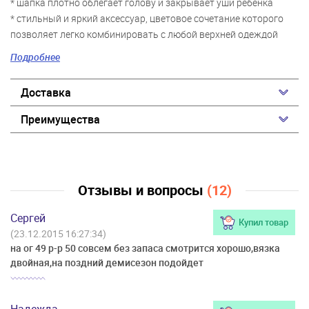
* шапка плотно облегает голову и закрывает уши ребенка
* стильный и яркий аксессуар, цветовое сочетание которого
позволяет легко комбинировать с любой верхней одеждой
* в комплект к модели шапки прекрасным дополнением
Подробнее
послужит шарф арт.342036 и перчатки арт.342037
Доставка
Преимущества
Отзывы и вопросы
(12)
Сергей
Купил товар
(23.12.2015 16:27:34)
на ог 49 р-р 50 совсем без запаса смотрится хорошо,вязка
двойная,на поздний демисезон подойдет