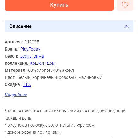
Купить
Описание
Артикул:
342035
Бренд:
PlayToday
Сезон:
Осень
,
Зима
Коллекция:
Кошкин Дом
Материал:
60% хлопок, 40% акрил
Цвет:
белый, коричневый, розовый, малиновый
Скидка:
11%
Пол:
Девочки
Подробнее
Возраст:
3 года-4 года, 5 лет-6 лет, 7 лет-8 лет
* теплая вязаная шапка с завязками для прогулок на улице
каждый день
* рисунок в полоску с золотистым люрексом
* декорирована помпонами