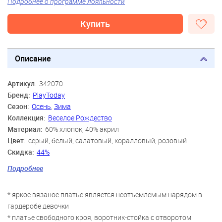
Подробнее о программе лояльности
Купить
Описание
Артикул:
342070
Бренд:
PlayToday
Сезон:
Осень
,
Зима
Коллекция:
Веселое Рождество
Материал:
60% хлопок, 40% акрил
Цвет:
серый, белый, салатовый, коралловый, розовый
Скидка:
44%
Пол:
Девочки
Подробнее
Возраст:
3 года, 4 года, 5 лет, 6 лет, 7 лет, 8 лет
* яркое вязаное платье является неотъемлемым нарядом в
гардеробе девочки
* платье свободного кроя, воротник-стойка с отворотом