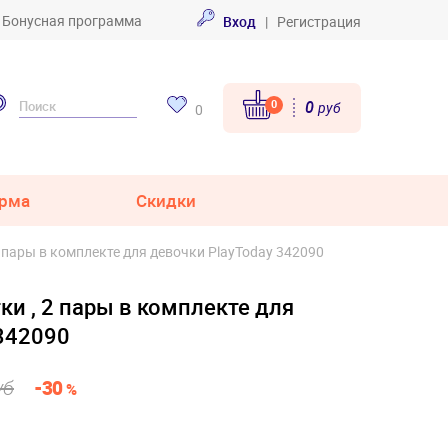
Бонусная программа
Вход
|
Регистрация
0
0
руб
0
рма
Скидки
 пары в комплекте для девочки PlayToday 342090
и , 2 пары в комплекте для
 342090
уб
-30
%