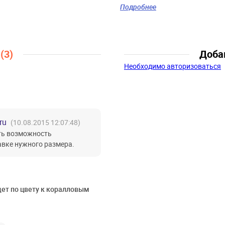
коралловый, розовый
Подробнее
Скидка:
30%
Пол:
Девочки
Возраст:
3 года-4 года, 5 лет-6
лет, 7 лет-8 лет
ы
(3)
Доба
Необходимо авторизоваться
ru
(10.08.2015 12:07:48)
сть возможность
авке нужного размера.
ет по цвету к коралловым