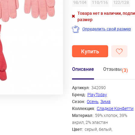
98
/
104
110
/
116
122
/
128
Товара нет в наличии, подп
размер
Определить свой размер
Купить
Описание
Отзывы
(3)
Артикул:
342090
Бренд:
PlayToday
Сезон:
Осень
,
Зима
Коллекция:
Сладкое Конфетти
Материал:
59% хлопок, 39%
акрил, 2% эластан
Цвет:
серый, белый,