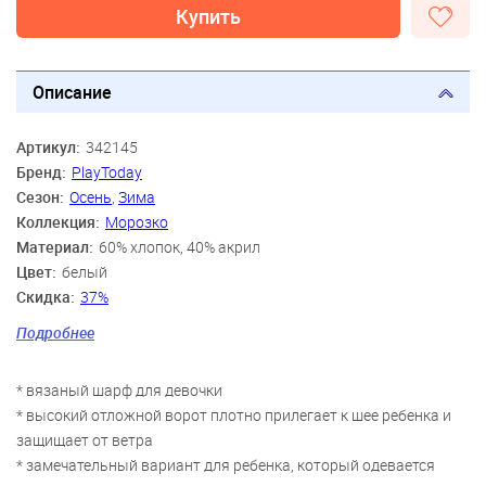
Купить
Описание
Артикул:
342145
Бренд:
PlayToday
Сезон:
Осень
,
Зима
Коллекция:
Морозко
Материал:
60% хлопок, 40% акрил
Цвет:
белый
Скидка:
37%
Пол:
Девочки
Подробнее
Возраст:
3 года-4 года, 5 лет-6 лет, 7 лет-8 лет
* вязаный шарф для девочки
* высокий отложной ворот плотно прилегает к шее ребенка и
защищает от ветра
* замечательный вариант для ребенка, который одевается