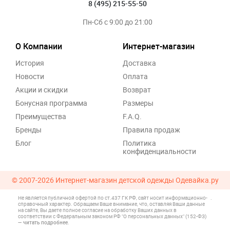
8 (495) 215-55-50
Пн-Сб с 9:00 до 21:00
О Компании
Интернет-магазин
История
Доставка
Новости
Оплата
Акции и скидки
Возврат
Бонусная программа
Размеры
Преимущества
F.A.Q.
Бренды
Правила продаж
Блог
Политика
конфиденциальности
© 2007-2026
Интернет-магазин детской одежды Одевайка.ру
Не является публичной офертой по ст.437 ГК РФ, сайт носит информационно-
.
справочный характер. Обращаем Ваше внимание, что, оставляя Ваши данные
на сайте, Вы даете полное согласие на обработку Ваших данных в
соответствии с Федеральным законом РФ "О персональных данных" (152-ФЗ)
—
читать подробнее
.