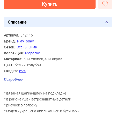
Купить
Описание
Артикул:
342146
Бренд:
PlayToday
Сезон:
Осень
,
Зима
Коллекция:
Морозко
Материал:
60% хлопок, 40% акрил
Цвет:
белый, голубой
Скидка:
69%
Пол:
Девочки
Подробнее
Возраст:
3 года-4 года, 5 лет-6 лет, 7 лет-8 лет
* вязаная шапка-шлем на подкладке
* в районе ушей ветрозащитные детали
* рисунок в полоску
* модель украшена аппликацией и бусинами