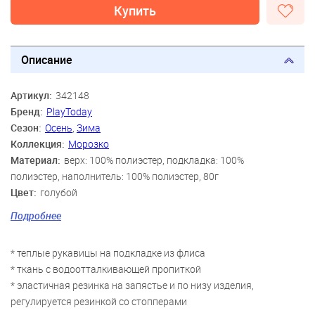
Купить
Описание
Артикул:
342148
Бренд:
PlayToday
Сезон:
Осень
,
Зима
Коллекция:
Морозко
Материал:
верх: 100% полиэстер, подкладка: 100%
полиэстер, наполнитель: 100% полиэстер, 80г
Цвет:
голубой
Скидка:
40%
Подробнее
Пол:
Девочки
Возраст:
3 года-4 года, 5 лет-6 лет, 7 лет-8 лет
* теплые рукавицы на подкладке из флиса
* ткань с водоотталкивающей пропиткой
* эластичная резинка на запястье и по низу изделия,
регулируется резинкой со стопперами