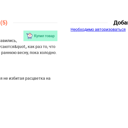
Возраст:
3 года-4 года, 5 лет-6 
лет
ы
(5)
Доба
Необходимо авторизоваться
Купил товар
равились,
аются&quot;, как раз то, что
 раннюю весну, пока холодно.
ая не избитая расцветка на