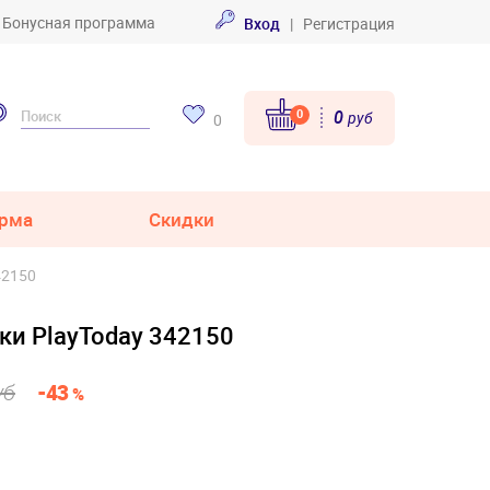
Бонусная программа
Вход
|
Регистрация
0
0
руб
0
рма
Скидки
42150
ки PlayToday 342150
уб
-43
%