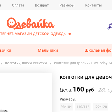
а
Оплата
Возврат
Размеры
Контакты
ТЕРНЕТ-МАГАЗИН ДЕТСКОЙ ОДЕЖДЫ
вочки
Мальчики
Школьная фо
Колготки, носки, пинетки
колготки для девочки PlayToday 3
колготки для девоч
160
Цена:
руб
280 р
Размеры:
98
/
104
110
/
116
122
/
128