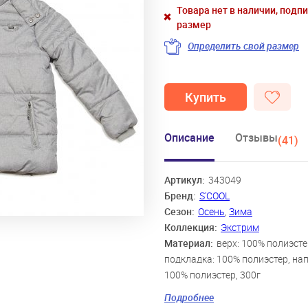
Товара нет в наличии, подп
размер
Определить свой размер
Купить
Описание
Отзывы
(41)
Артикул:
343049
Бренд:
S'COOL
Сезон:
Осень
,
Зима
Коллекция:
Экстрим
Материал:
верх: 100% полиэсте
подкладка: 100% полиэстер, на
100% полиэстер, 300г
Цвет:
серый
Подробнее
Скидка:
36%