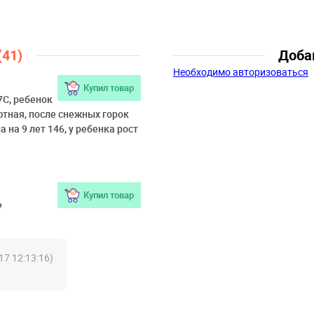
Пол:
Мальчики
Возраст:
9 лет, 10 лет, 11 лет, 1
лет, 14 лет
(41)
Доба
Необходимо авторизоваться
Купил товар
7С, ребенок
уютная, после снежных горок
 на 9 лет 146, у ребенка рост
Купил товар
?
17 12:13:16)