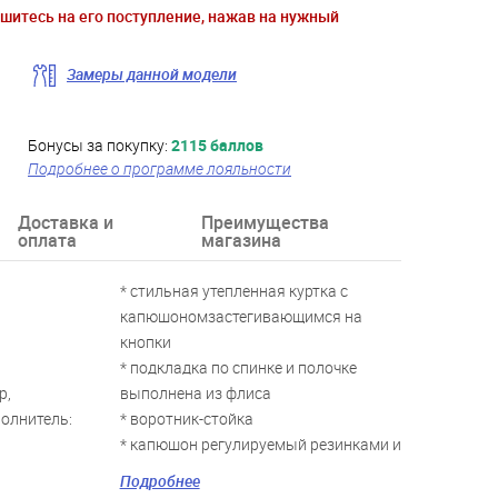
ишитесь на его поступление, нажав на нужный
Замеры данной модели
Бонусы за покупку:
2115 баллов
Подробнее о программе лояльности
Доставка и
Преимущества
оплата
магазина
* стильная утепленная куртка с
капюшономзастегивающимся на
кнопки
* подкладка по спинке и полочке
р,
выполнена из флиса
полнитель:
* воротник-стойка
* капюшон регулируемый резинками и
стопперами
Подробнее
* застежка - молния; ветрозащитная