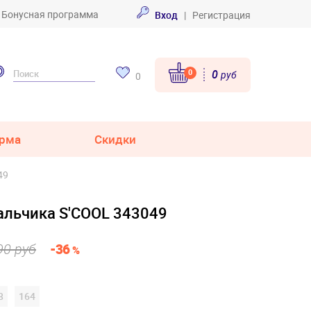
Бонусная программа
Вход
|
Регистрация
0
0
руб
0
рма
Скидки
49
альчика S'COOL 343049
90 руб
-36
%
8
164