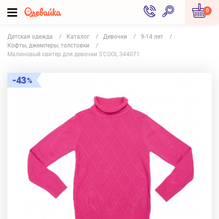
0
Детская одежда
Каталог
Девочки
9-14 лет
Кофты, джемперы, толстовки
Малиновый свитер для девочки S'COOL 344071
43