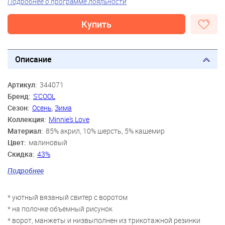
Подробнее о программе лояльности
Купить
Описание
Артикул:
344071
Бренд:
S'COOL
Сезон:
Осень
,
Зима
Коллекция:
Minnie's Love
Материал:
85% акрил, 10% шерсть, 5% кашемир
Цвет:
малиновый
Скидка:
43%
Пол:
Девочки
Подробнее
Возраст:
9 лет, 10 лет, 11 лет, 12 лет, 13 лет, 14 лет
* уютный вязаный свитер с воротом
* на полочке объемный рисунок
* ворот, манжеты и низвыполнен из трикотажной резинки