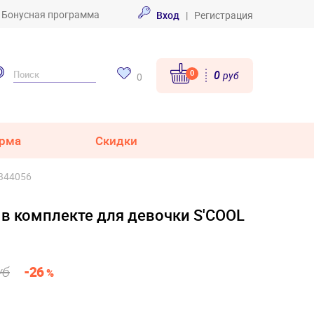
Бонусная программа
Вход
|
Регистрация
0
0
руб
0
рма
Скидки
 344056
. в комплекте для девочки S'COOL
уб
-26
%