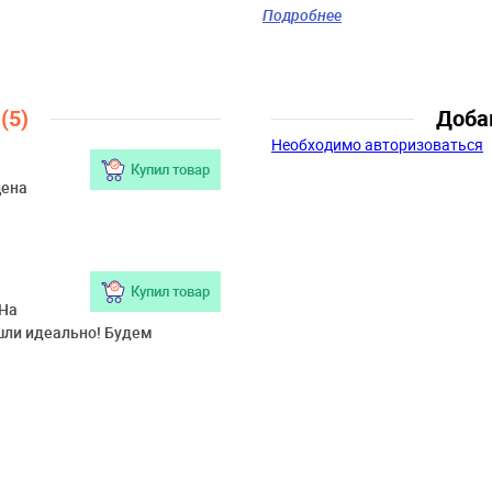
Пол:
Девочки
Подробнее
Возраст:
9 лет-10 лет, 11 лет-12
лет-14 лет
ы
(5)
Доба
Необходимо авторизоваться
Купил товар
цена
Купил товар
 На
шли идеально! Будем