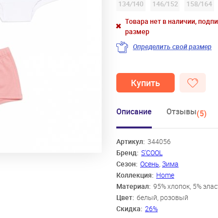
134
/
140
146
/
152
158
/
164
Товара нет в наличии, подп
размер
Определить свой размер
Купить
Описание
Отзывы
(5)
Артикул:
344056
Бренд:
S'COOL
Сезон:
Осень
,
Зима
Коллекция:
Home
Материал:
95% хлопок, 5% эла
Цвет:
белый, розовый
Скидка:
26%