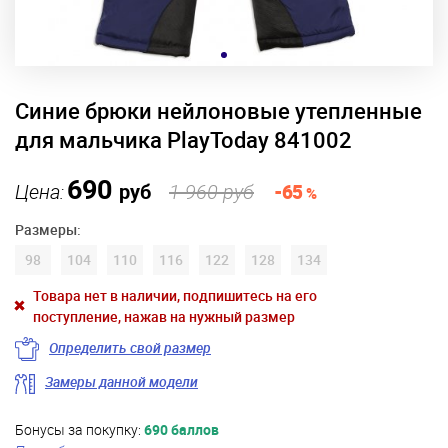
Синие брюки нейлоновые утепленные
для мальчика PlayToday 841002
690
Цена:
руб
1 960 руб
-65
%
Размеры:
98
104
110
116
122
128
134
Товара нет в наличии, подпишитесь на его
поступление, нажав на нужный размер
Определить свой размер
Замеры данной модели
Бонусы за покупку:
690 баллов