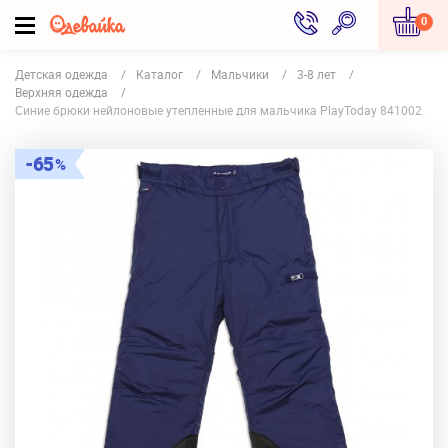
0
Детская одежда
Каталог
Мальчики
3-8 лет
Верхняя одежда
Синие брюки нейлоновые утепленные для мальчика PlayToday 841002
65