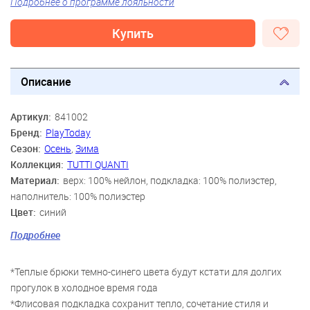
Подробнее о программе лояльности
Купить
Описание
Артикул:
841002
Бренд:
PlayToday
Сезон:
Осень
,
Зима
Коллекция:
TUTTI QUANTI
Материал:
верх: 100% нейлон, подкладка: 100% полиэстер,
наполнитель: 100% полиэстер
Цвет:
синий
Скидка:
65%
Подробнее
Пол:
Мальчики
Возраст:
3 года, 4 года, 5 лет, 6 лет, 7 лет, 8 лет, 9 лет
*Теплые брюки темно-синего цвета будут кстати для долгих
прогулок в холодное время года
*Флисовая подкладка сохранит тепло, сочетание стиля и