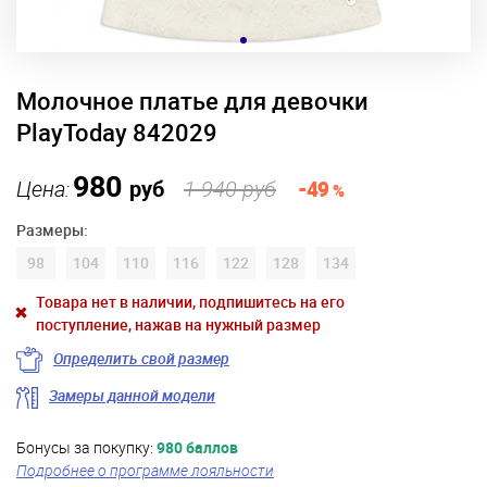
Молочное платье для девочки
PlayToday 842029
980
Цена:
руб
1 940 руб
-49
%
Размеры:
98
104
110
116
122
128
134
Товара нет в наличии, подпишитесь на его
поступление, нажав на нужный размер
Определить свой размер
Замеры данной модели
Бонусы за покупку:
980 баллов
Подробнее о программе лояльности