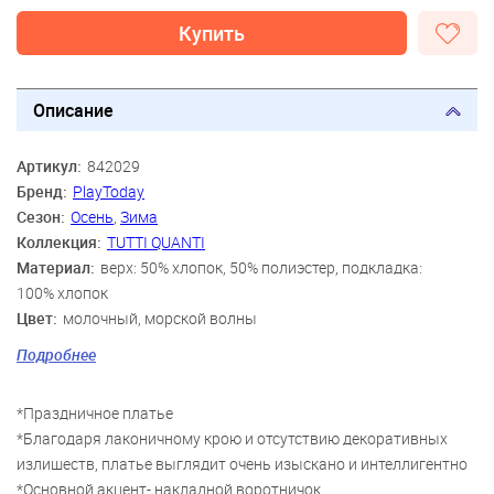
Купить
Описание
Артикул:
842029
Бренд:
PlayToday
Сезон:
Осень
,
Зима
Коллекция:
TUTTI QUANTI
Материал:
верх: 50% хлопок, 50% полиэстер, подкладка:
100% хлопок
Цвет:
молочный, морской волны
Скидка:
49%
Подробнее
Пол:
Девочки
Возраст:
3 года, 4 года, 5 лет, 6 лет, 7 лет, 8 лет, 9 лет
*Праздничное платье
*Благодаря лаконичному крою и отсутствию декоративных
излишеств, платье выглядит очень изыскано и интеллигентно
*Основной акцент- накладной воротничок,