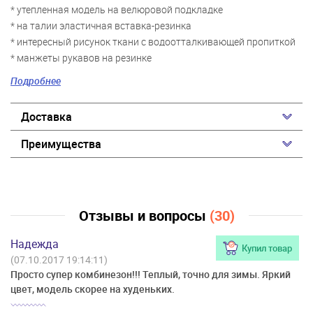
* утепленная модель на велюровой подкладке
* на талии эластичная вставка-резинка
* интересный рисунок ткани с водоотталкивающей пропиткой
* манжеты рукавов на резинке
* застежка – молния; защита подбородка; ветрозащитная
Подробнее
планка на липучке
* низ брючин на резинке
Доставка
* внутренняя сторона брючин из более плотной усиленной
ткани
Преимущества
* отстегивающаяся резинка на пуговицах по низу брюк,
фиксирующая стопу ребенка
Отзывы и вопросы
(30)
Надежда
Купил товар
(07.10.2017 19:14:11)
Просто супер комбинезон!!! Теплый, точно для зимы. Яркий
цвет, модель скорее на худеньких.