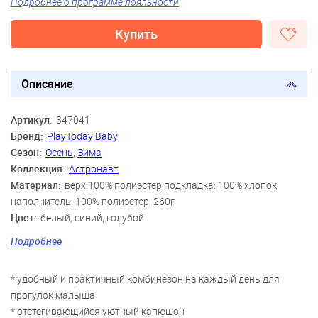
Подробнее о программе лояльности
Купить
Описание
Артикул:
347041
Бренд:
PlayToday Baby
Сезон:
Осень
,
Зима
Коллекция:
Астронавт
Материал:
верх:100% полиэстер,подкладка: 100% хлопок,
наполнитель: 100% полиэстер, 260г
Цвет:
белый, синий, голубой
Скидка:
53%
Подробнее
Пол:
Мальчики
Возраст:
12 мес., 15 мес., 18 мес., 2 года
* удобный и практичный комбинезон на каждый день для
прогулок малыша
* отстегивающийся уютный капюшон