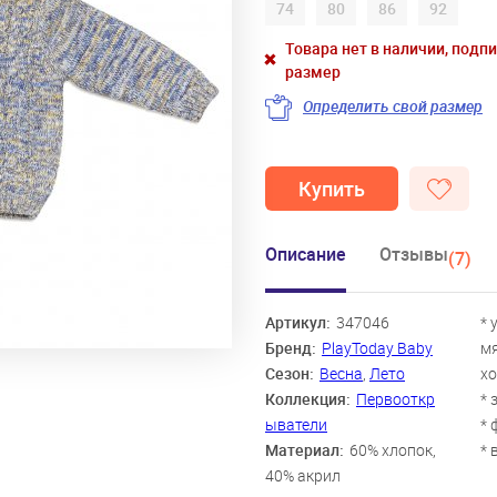
74
80
86
92
Товара нет в наличии, подп
размер
Определить свой размер
Купить
Описание
Отзывы
(7)
Артикул:
347046
* 
Бренд:
PlayToday Baby
мя
Сезон:
Весна
,
Лето
хо
Коллекция:
Первооткр
* 
ыватели
* 
Материал:
60% хлопок,
* 
40% акрил