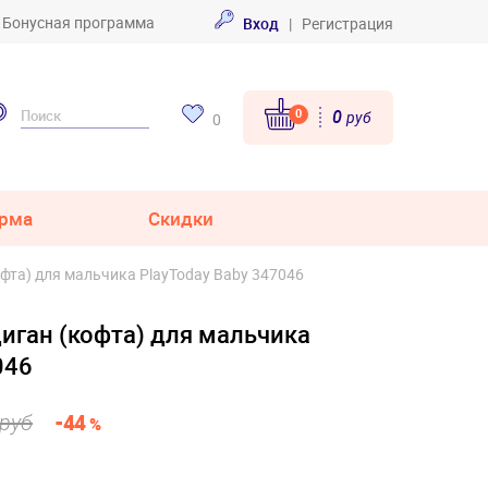
Бонусная программа
Вход
|
Регистрация
0
0
руб
0
рма
Скидки
фта) для мальчика PlayToday Baby 347046
иган (кофта) для мальчика
046
 руб
-44
%