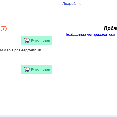
Цвет:
серый, мульти,
Подробнее
синий, желтый
Скидка:
44%
Пол:
Мальчики
Возраст:
9 мес., 12 мес.,
ы
(7)
Доба
18 мес., 2 года
Необходимо авторизоваться
Купил товар
ь
азмер в размер,теплый.
Купил товар